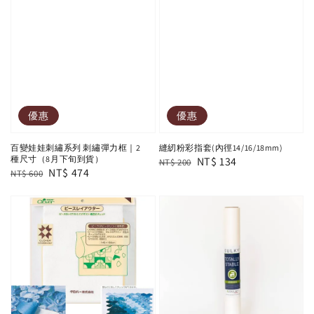
優惠
優惠
百變娃娃刺繡系列 刺繡彈力框｜2
縫紉粉彩指套(內徑14/16/18mm)
種尺寸（8月下旬到貨）
Regular
Sale
NT$ 134
NT$ 200
Regular
Sale
NT$ 474
NT$ 600
price
price
price
price