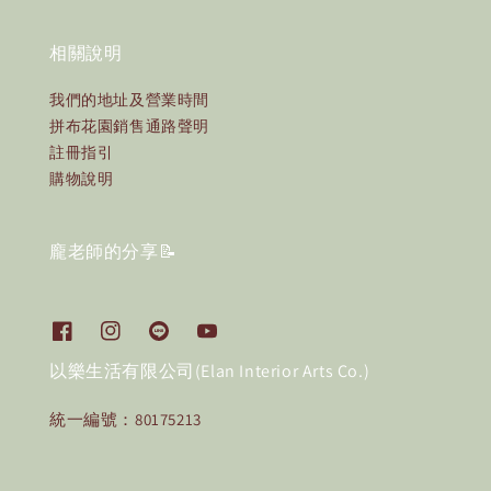
相關說明
我們的地址及營業時間
拼布花園銷售通路聲明
註冊指引
購物說明
龐老師的分享📝
以樂生活有限公司(Elan Interior Arts Co.)
統一編號：80175213