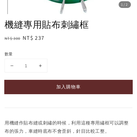
1
/2
機縫專用貼布刺繡框
Regular
Sale
NT$ 237
NT$ 300
price
price
數量
加入購物車
用機縫作貼布縫或刺繡的時候，利用這種專用繡框可以調整
布的張力，車縫時底布不會歪斜，針目比較工整。