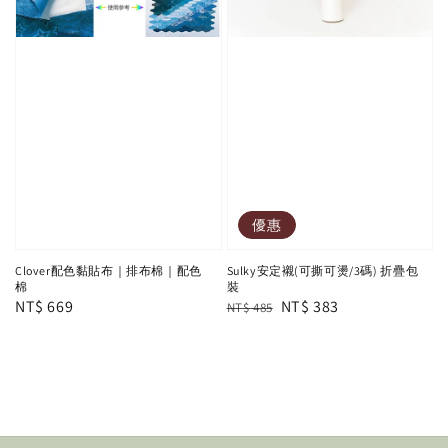
優惠
Clover配色黏貼布｜排布棉｜配色
Sulky安定襯(可撕可燙/3碼) 折疊包
棉
裝
Regular
NT$ 669
Regular
Sale
NT$ 383
NT$ 485
price
price
price