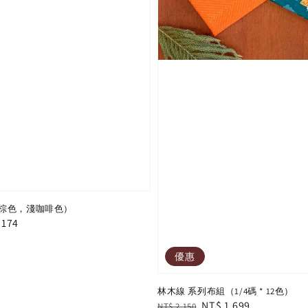
棕色，淺咖啡色）
e
 174
e
優惠
林木線 系列布組（1/4碼 * 12色）
Regular
Sale
NT$ 1,699
NT$ 2,150