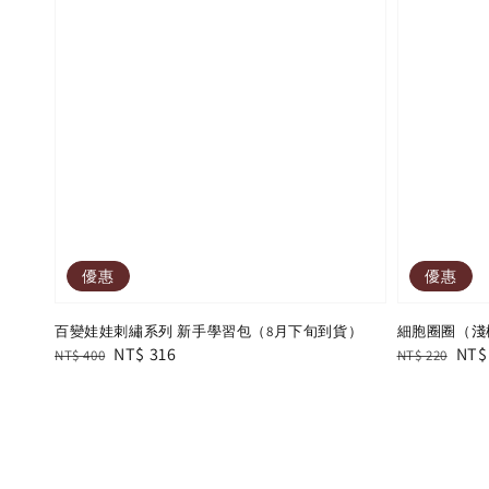
優惠
優惠
百變娃娃刺繡系列 新手學習包（8月下旬到貨）
細胞圈圈（淺
Regular
Sale
NT$ 316
Regular
Sal
NT$
NT$ 400
NT$ 220
price
price
price
pric