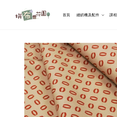
首頁
縫紉機及配件
課