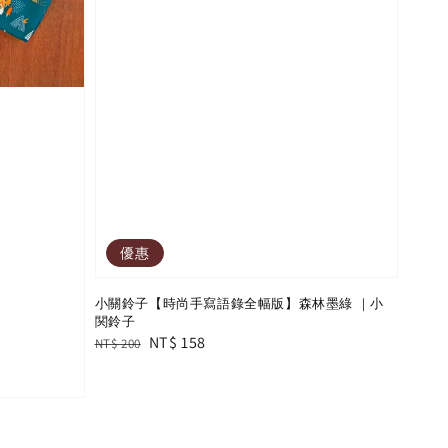
優惠
小關鈴子【時尚手寫語錄全幅版】森林墨綠 ｜小
関鈴子
Regular
Sale
NT$ 158
NT$ 200
price
price