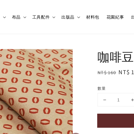
程
布品
工具配件
出版品
材料包
花園紀事
出
咖啡豆
Regular
Sale
NT$ 
NT$ 160
price
price
數量