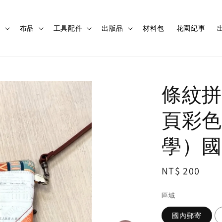
程
布品
工具配件
出版品
材料包
花園紀事
出
條紋拼
頁彩色
學）國
Regular
NT$ 200
price
區域
國內郵寄