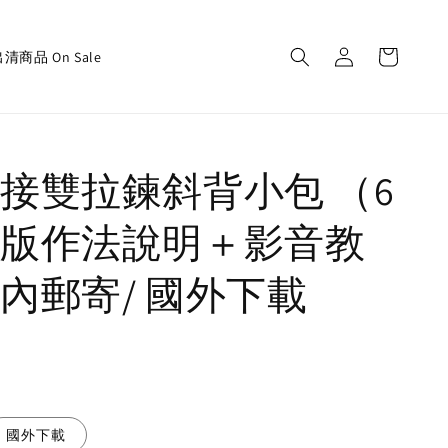
清商品 On Sale
接雙拉鍊斜背小包 （6
版作法說明＋影音教
內郵寄/ 國外下載
國外下載