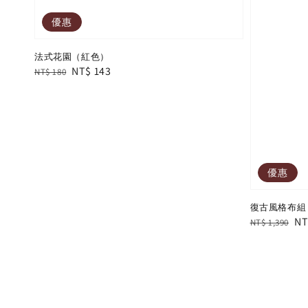
優惠
法式花園（紅色）
Regular
Sale
NT$ 143
NT$ 180
price
price
優惠
復古風格布組（9
Regular
Sa
NT
NT$ 1,390
price
pr