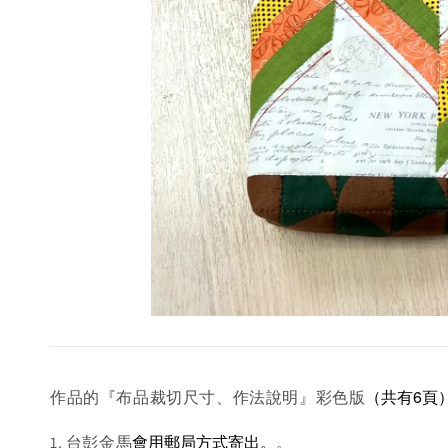
（共有6頁
作品的『布品裁切尺寸、作法說明』彩色版
會用郵局方式寄出。
1. 台彭金馬
。