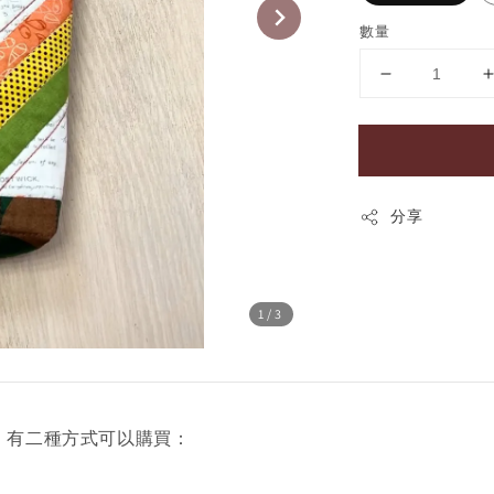
數量
分享
1
/3
）
有二種方式可以購買：