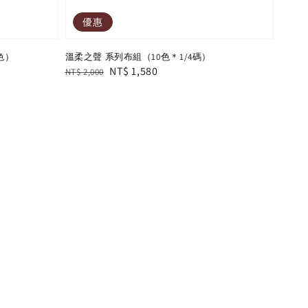
優惠
色）
溫柔之聲 系列布組（10色＊1/4碼）
Regular
Sale
NT$ 1,580
NT$ 2,000
price
price