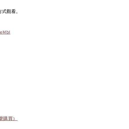
方式觀看。
KeMbI
擊購買）