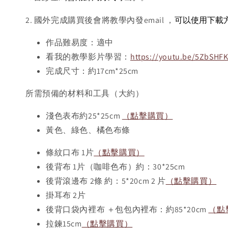
可以使用下載
2. 國外完成購買後會將教學內發email ，
作品難易度：適中
看我的教學影片學習：
https://youtu.be/5ZbSHF
完成尺寸：約17cm*25cm
所需預備的材料和工具（大約）
淺色表布約25*25cm
（點擊購買）
黃色、綠色、橘色布條
條紋口布 1片
（點擊購買）
後背布 1片（咖啡色布）約：30*25cm
後背滾邊布 2條 約：5*20cm 2 片
（點擊購買）
掛耳布 2片
後背口袋內裡布 ＋包包內裡布：約85*20cm
（點
拉鍊15cm
（點擊購買）