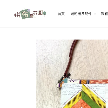
首頁
縫紉機及配件
課