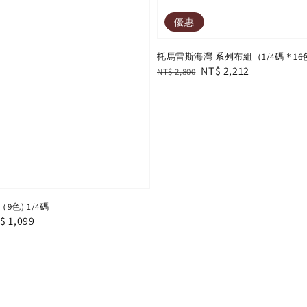
優惠
托馬雷斯海灣 系列布組（1/4碼＊16
Regular
Sale
NT$ 2,212
NT$ 2,800
price
price
色) 1/4碼
le
$ 1,099
ice