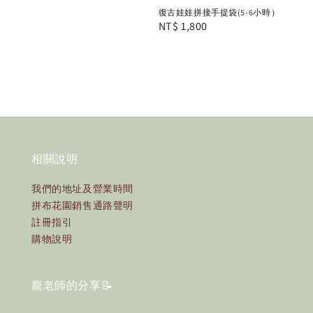
復古娃娃拼接手提袋(5-6小時）
Regular
NT$ 1,800
price
相關說明
我們的地址及營業時間
拼布花園銷售通路聲明
註冊指引
購物說明
龐老師的分享📝