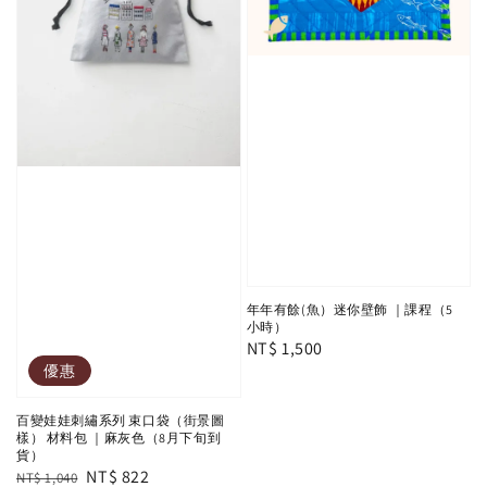
年年有餘(魚）迷你壁飾 ｜課程（5
小時）
Regular
NT$ 1,500
優惠
price
百變娃娃刺繡系列 束口袋（街景圖
樣） 材料包 ｜麻灰色（8月下旬到
貨）
Regular
Sale
NT$ 822
NT$ 1,040