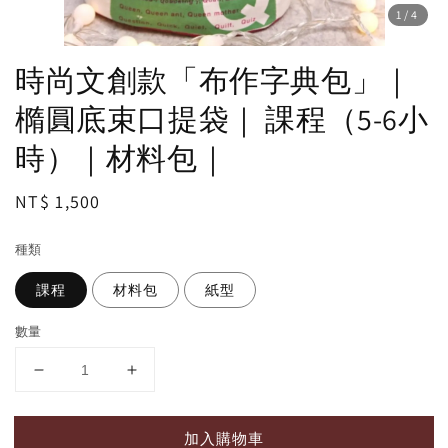
1
/4
時尚文創款「布作字典包」｜
橢圓底束口提袋｜ 課程（5-6小
時）｜材料包｜
Regular
NT$ 1,500
price
種類
課程
材料包
紙型
數量
加入購物車