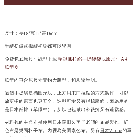
尺寸：長18*寬12*高16cm
手縫初級或機縫初級都可以學習
免費包底原尺寸紙型下載
聖誕風拉縮手提袋袋底原尺寸Ａ4
紙型
紙型內容含原尺寸實物大版型，和步驟說明。
這個手提袋是橢圓形底，上方用束口拉縮的方式製作，可以
放更多的東西也更安全。造型可愛又有鋪棉壓線，因為用的
是日本鋪棉（單膠棉），所以包包做出來很挺又有蓬鬆感。
材料包的主題布是使用日本
藤田久美子老師
的布品製作。紅
色布是雙面格子布。內裡為美國素色布。另有
日本Vilene
的單