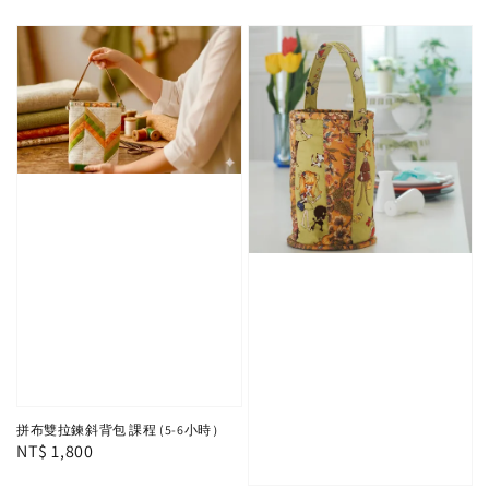
price
price
拼布雙拉鍊斜背包 課程 (5-6小時）
Regular
NT$ 1,800
price