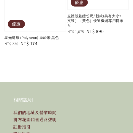
優惠
立體段差縫份尺/ 新款(共有大小2
支裝）（黃色）快速機縫專用拼布
優惠
尺
Regular
Sale
NT$ 890
NT$ 1,075
星光繡線 (Polyneon) 1000米 黑色
price
price
Regular
Sale
NT$ 174
NT$ 220
price
price
相關說明
我們的地址及營業時間
拼布花園銷售通路聲明
註冊指引