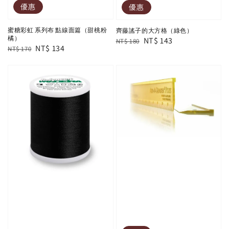
優惠
優惠
蜜糖彩虹 系列布 點線面篇（甜桃粉
齊藤謠子的大方格（綠色）
橘）
Regular
Sale
NT$ 143
NT$ 180
Regular
Sale
NT$ 134
NT$ 170
price
price
price
price