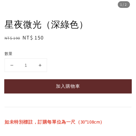
1
/2
星夜微光（深綠色）
Regular
Sale
NT$ 150
NT$ 190
price
price
數量
加入購物車
如未特別標註，訂購每單位為一尺（30*108cm）