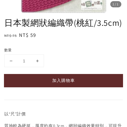
1
/1
日本製網狀編織帶(桃紅/3.5cm)
Regular
Sale
NT$ 59
NT$ 75
price
price
數量
加入購物車
以“尺”計價
質地較為硬挺，厚度約有0.3cm，網狀編織效果特別，可提升