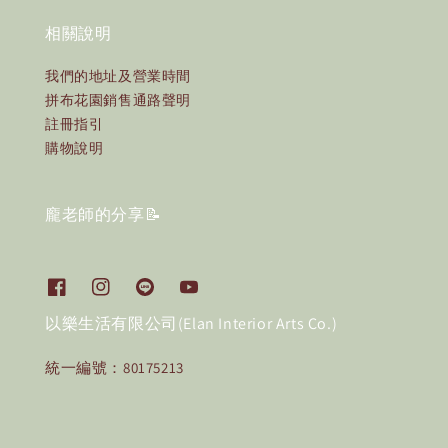
相關說明
我們的地址及營業時間
拼布花園銷售通路聲明
註冊指引
購物說明
龐老師的分享📝
以樂生活有限公司(Elan Interior Arts Co.)
統一編號：80175213