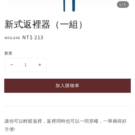
1
/5
新式返裡器（一組）
Regular
Sale
NT$ 213
NT$ 270
price
price
數量
加入購物車
讓你可以輕鬆返裡，返裡同時也可以一同穿繩，一舉兩得好
方便!