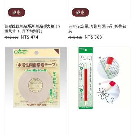
優惠
優惠
百變娃娃刺繡系列 刺繡彈力框｜2
Sulky安定襯(可撕可燙/3碼) 折疊包
種尺寸（8月下旬到貨）
裝
Regular
Sale
NT$ 474
Regular
Sale
NT$ 383
NT$ 600
NT$ 485
price
price
price
price