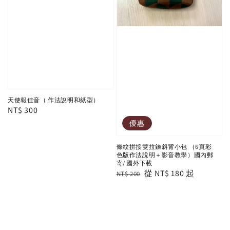
天使報佳音（ 作法說明和紙型）
Regular
NT$ 300
price
優惠
條紋拼接雙拉鍊斜背小包 （6頁彩
色版作法說明＋影音教學）國內郵
寄/ 國外下載
Regular
Sale
從
NT$ 180
起
NT$ 200
price
price