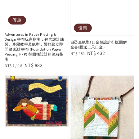
優惠
優惠
Adventures in Paper Piecing &
Design 拼布玩家指南：包含設計練
自己畫紙型! 口金包設計打版圖解
習、步驟教學及紙型，帶領您立即
全書(贈送二只口金）
開縫 紙縫拼布 (Foundation Paper
Regular
Sale
NT$ 432
NT$ 480
Piecing, FPP) 與圖樣設計的流程指
南
price
price
Regular
Sale
NT$ 883
NT$ 1,118
price
price