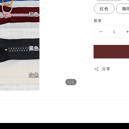
紅色
咖
數量
分享
1
/1