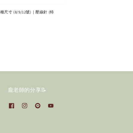
尺寸 (8/9/12號)｜壓線針 (特
龐老師的分享📝