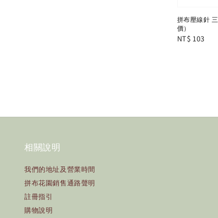
拼布壓線針 三種
價）
Regular
NT$ 103
price
相關說明
我們的地址及營業時間
拼布花園銷售通路聲明
註冊指引
購物說明