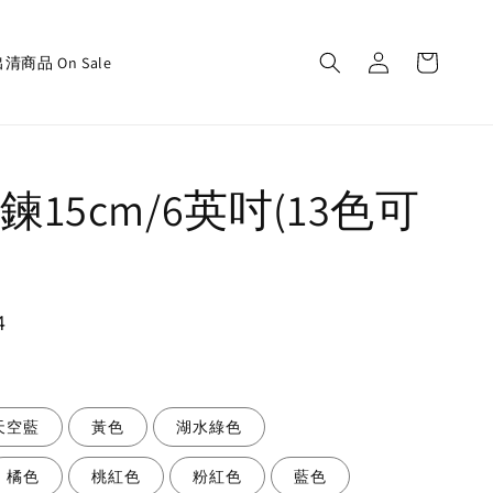
清商品 On Sale
15cm/6英吋(13色可
4
天空藍
黃色
湖水綠色
橘色
桃紅色
粉紅色
藍色