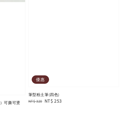
優惠
筆型粉土筆(四色)
Regular
Sale
NT$ 253
NT$ 320
ble）可撕可燙
price
price