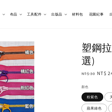
程
布品
工具配件
出版品
材料包
花園紀事
出
塑鋼拉鍊
選)
Regular
Sale
NT$ 2
NT$ 30
price
price
顏色
粉紫色
蘋果綠色