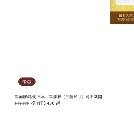
優惠
單面膠鋪棉/日本｜單膠棉（三種尺寸）可不裁開
Regular
Sale
從
NT$ 450
起
NT$ 570
price
price