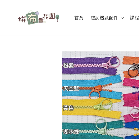
首頁
縫紉機及配件
課