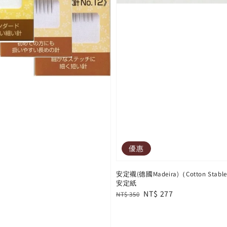
優惠
安定襯(德國Madeira)（Cotton Sta
安定紙
Regular
Sale
NT$ 277
NT$ 350
price
price