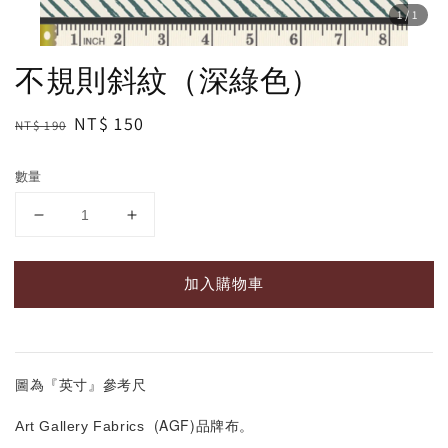
1
/1
不規則斜紋（深綠色）
Regular
Sale
NT$ 150
NT$ 190
price
price
數量
加入購物車
圖為『英寸』參考尺
(AGF)
Art Gallery Fabrics
品牌布。