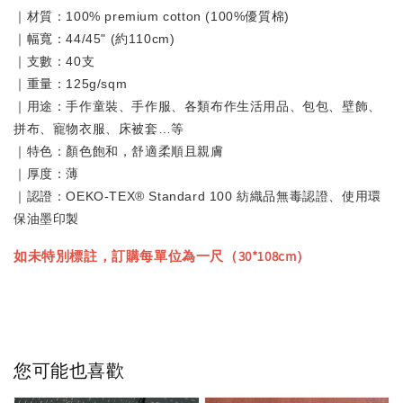
｜材質：100% premium cotton (100%優質棉)
｜幅寬：44/45" (約110cm)
｜支數：40支
｜重量：125g/sqm
｜用途：手作童裝、手作服、各類布作生活用品、包包、壁飾、
拼布、寵物衣服、床被套…等
｜特色：顏色飽和，舒適柔順且親膚
｜厚度：薄
｜認證：OEKO-TEX® Standard 100 紡織品無毒認證、使用環
保油墨印製
如未特別標註，訂購每單位為一尺（30*108cm）
您可能也喜歡