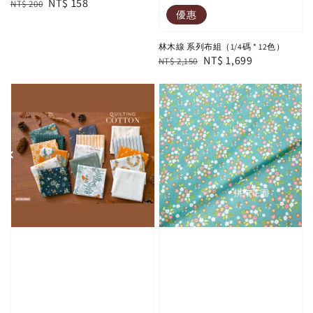
Regular
Sale
NT$ 158
NT$ 200
優惠
price
price
林木線 系列布組（1/4碼 * 12色）
Regular
Sale
NT$ 1,699
NT$ 2,150
price
price