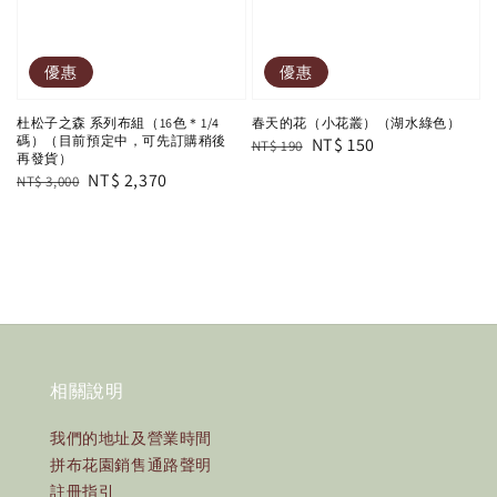
優惠
優惠
杜松子之森 系列布組（16色＊1/4
春天的花（小花叢）（湖水綠色）
碼）（目前預定中，可先訂購稍後
Regular
Sale
NT$ 150
NT$ 190
再發貨）
price
price
Regular
Sale
NT$ 2,370
NT$ 3,000
price
price
相關說明
我們的地址及營業時間
拼布花園銷售通路聲明
註冊指引