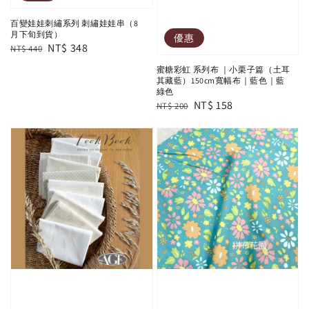
百變娃娃刺繡系列 刺繡娃娃串（8
月下旬到貨）
優惠
Regular
Sale
NT$ 348
NT$ 440
price
price
蜜糖彩虹 系列布 ｜小栗子篇（土耳
其藏藍）150cm寬幅布｜藍色｜藍
綠色
Regular
Sale
NT$ 158
NT$ 200
price
price