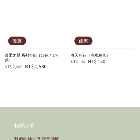
優惠
優惠
溫柔之聲 系列布組（10色＊1/4
春天的花（湖水綠色）
碼）
Regular
Sale
NT$ 150
NT$ 190
Regular
Sale
NT$ 1,580
NT$ 2,000
price
price
price
price
相關說明
我們的地址及營業時間