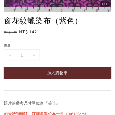
1
/1
窗花紋蠟染布（紫色）
Regular
Sale
NT$ 142
NT$ 180
price
price
數量
加入購物車
照片的參考尺寸單位為『英吋』
如未特別標註，訂購每單位為一尺（30*108cm）