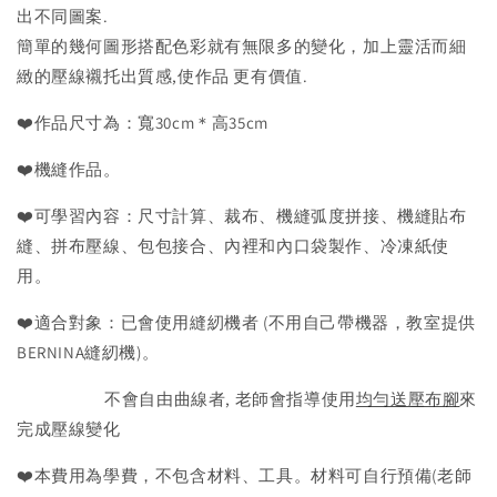
出不同圖案.
簡單的幾何圖形搭配色彩就有無限多的變化，加上靈活而細
緻的壓線襯托出質感,使作品 更有價值.
❤️作品尺寸為：寬30cm＊高35cm
❤️機縫作品。
❤️可學習內容：尺寸計算、裁布、機縫弧度拼接、機縫貼布
縫、拼布壓線、包包接合、內裡和內口袋製作、冷凍紙使
用。
❤️適合對象：已會使用縫紉機者 (不用自己帶機器，教室提供
BERNINA縫紉機)。
不會自由曲線者, 老師會指導使用
均勻送壓布腳
來
完成壓線變化
❤️本費用為學費，不包含材料、工具。材料可自行預備(老師