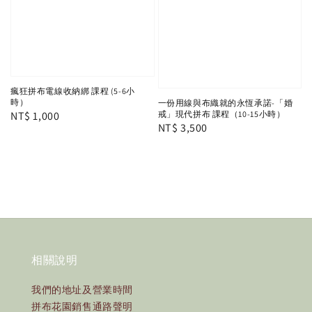
瘋狂拼布電線收納綁 課程 (5-6小
時）
一份用線與布織就的永恆承諾-「婚
Regular
NT$ 1,000
戒」現代拼布 課程（10-15小時）
Regular
NT$ 3,500
price
price
相關說明
我們的地址及營業時間
拼布花園銷售通路聲明