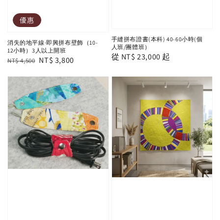
優惠
手縫拼布證書(本科) 40-60小時(個
消失的地平線·即興拼布壁飾（10-
人班/團體班）
12小時）3人以上開班
Regular
從
NT$ 23,000
起
Regular
Sale
NT$ 3,800
NT$ 4,500
price
price
price