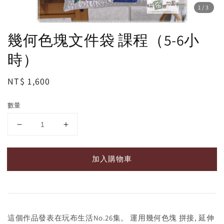
1
/3
幾何色塊文件袋 課程（5-6小
時）
Regular
NT$ 1,600
price
數量
加入購物車
這個作品發表在玩布生活No.26集。 運用幾何色塊 拼接, 延伸