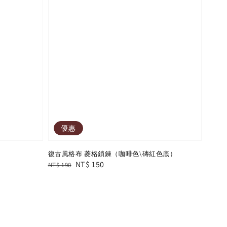
優惠
復古風格布 菱格鎖鍊（咖啡色\磚紅色底）
Regular
Sale
NT$ 150
NT$ 190
price
price