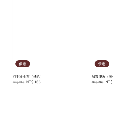
優惠
優惠
羽毛燙金布（橘色）
城市印象（黃
Regular
Sale
NT$ 166
Regular
Sal
NT$
NT$ 210
NT$ 200
price
price
price
pric