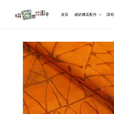
首頁
縫紉機及配件
課