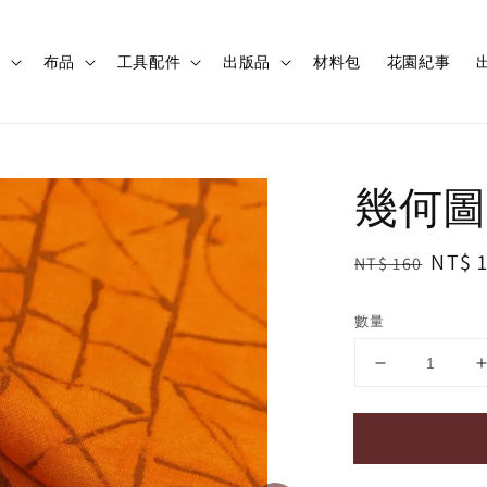
程
布品
工具配件
出版品
材料包
花園紀事
出
幾何圖
Regular
Sale
NT$ 
NT$ 160
price
price
數量