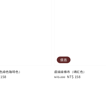
優惠
色綠色咖啡色）
虛線線條布（磚紅色）
e
 158
Regular
Sale
NT$ 158
NT$ 200
e
price
price