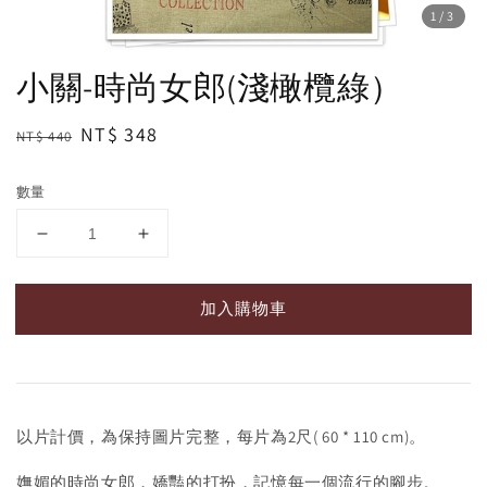
1
/3
小關-時尚女郎(淺橄欖綠）
Regular
Sale
NT$ 348
NT$ 440
price
price
數量
加入購物車
以片計價，為保持圖片完整，每片為2尺( 60 * 110 cm)。
嫵媚的時尚女郎，嬌豔的打扮，記憶每一個流行的腳步。