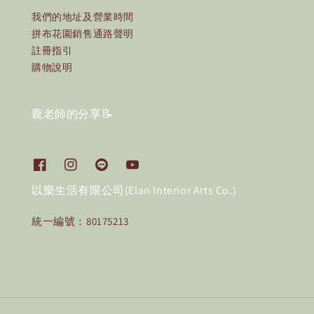
我們的地址及營業時間
拼布花園銷售通路聲明
註冊指引
購物說明
龐老師的分享📝
以樂生活有限公司(Elan Interior Arts Co.)
統一編號：80175213