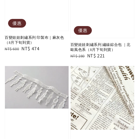
優惠
優惠
百變娃娃刺繡系列 印製布｜麻灰色
（8月下旬到貨）
百變娃娃刺繡系列 繡線綜合包 ｜北
Regular
Sale
NT$ 474
NT$ 600
歐風色系（8月下旬到貨）
Regular
Sale
NT$ 221
price
price
NT$ 280
price
price