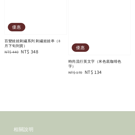
優惠
百變娃娃刺繡系列 刺繡娃娃串（8
月下旬到貨）
優惠
Regular
Sale
NT$ 348
NT$ 440
price
price
時尚流行英文字（米色底咖啡色
字）
Regular
Sale
NT$ 134
NT$ 170
price
price
相關說明