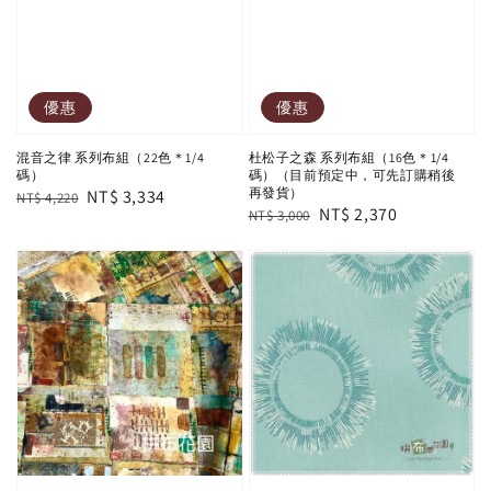
優惠
優惠
混音之律 系列布組（22色＊1/4
杜松子之森 系列布組（16色＊1/4
碼）
碼）（目前預定中，可先訂購稍後
再發貨）
Regular
Sale
NT$ 3,334
NT$ 4,220
Regular
Sale
NT$ 2,370
NT$ 3,000
price
price
price
price