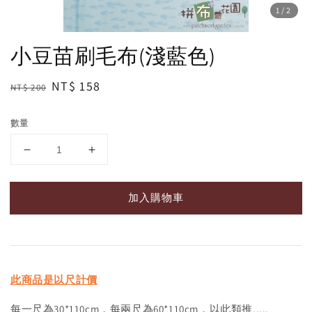
1
/2
小豆苗刷毛布(淺藍色)
Regular
Sale
NT$ 158
NT$ 200
price
price
數量
加入購物車
此商品是以尺計價
每一尺為30*110cm，每兩尺為60*110cm，以此類推.....