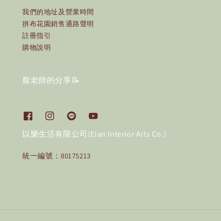
我們的地址及營業時間
拼布花園銷售通路聲明
註冊指引
購物說明
龐老師的分享📝
以樂生活有限公司(Elan Interior Arts Co.)
統一編號：80175213