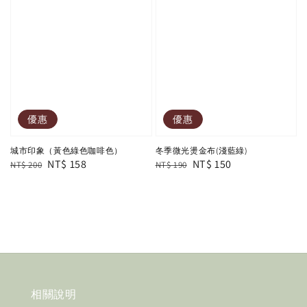
優惠
優惠
城市印象（黃色綠色咖啡色）
冬季微光燙金布(淺藍綠)
Regular
Sale
NT$ 158
Regular
Sale
NT$ 150
NT$ 200
NT$ 190
price
price
price
price
相關說明