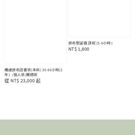
拼布聖誕襪 課程 (5-6小時）
Regular
NT$ 1,800
price
機縫拼布證書班(本科) 30-60小時(2
年）/個人班/團體班
Regular
從
NT$ 23,000
起
price