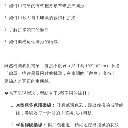
2. 如何用簡單的方式把方形布條接成圓形
3. 如何用裁刀自由即興的裁切和拼接
4. 了解拼接婚戒的順序
5. 如何架構這個圓形的婚戒
雖然構圖看似簡單，拼接不複雜（尺寸為 102*102cm）不過
「簡單」往往是最困難的挑戰，在廣闊的「留白」底布上，
壓線才是真正的重頭戲。
❤️為了呈現層次，我結合了5種不同的線材：
30番粗多色段染線：
呼應戒環色彩，壓出虛擬的戒環線
條，考驗著每一針目的工整與張力調整。
40番棉段染線：
與底色相近，精細地壓出隱藏的花紋