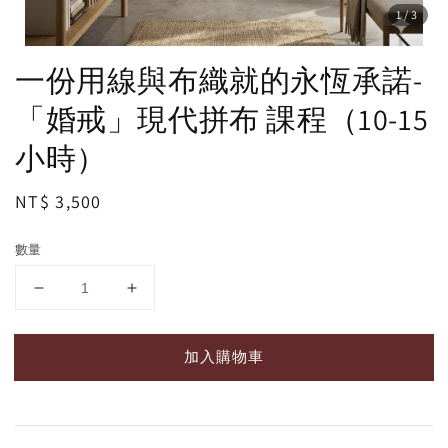
1
/3
一份用線與布織就的永恆承諾-
「婚戒」現代拼布 課程（10-15
小時）
Regular
NT$ 3,500
price
數量
加入購物車