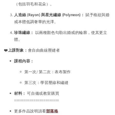
（包括羽毛和花朵）。
人造絲 (Rayon) 與星光繡線 (Polyneon)：
賦予格紋與婚
戒本體低調奢華的光澤。
珍珠繡線：
以兩種顏色勾勒出婚戒的輪廓，使其更立
體。
❤️上課對象：
會自由曲線壓縫者
課程內容：
第一次/ 第二次：表布製作
第三次：學習壓線和繡縫
材料：
可自備或教室購買
=======================
更多作品說明請看
部落格