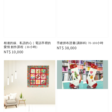
相連的線、私語的心｜電話亭裡的
手縫拼布證書(講師科) 70-100小時
愛情 創作課程（30小時）
Regular
NT$ 38,000
Regular
NT$ 10,000
price
price