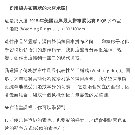
一份用線與布織就的永恆承諾]
這是我入選
2018 年美國西岸最大拼布展比賽 PIQF
的作品
「婚戒 (Wedding Rings)」。(100*100cm)
這件作品的靈感，源自於我向日本拼布名師——鄉家啟子老師
學習時所領悟到的創作精華。我將這些養分再度延伸、蛻
變，創作出這幅獨一無二的現代拼被。
我選擇了傳統拼布中最具代表性的「婚戒 (Wedding Ring)」圖
形，大膽地將其簡化為乾淨利落的幾何線條。我希望大家能
更純粹地感受到婚戒本身的意義——它是兩個獨立的個體，因
著愛而結合，組成一個象徵永恆與無盡愛的完整圓。
❤️在這堂課裡，你可以學習到
1. 即使只是單純的素色，也要配的好看。老師會指點素色布
片的配色方式(必備的素色布）