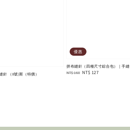
優惠
拼布縫針（四種尺寸綜合包）｜手縫
Regular
Sale
NT$ 127
NT$ 160
縫針 （8號)斯（特價）
price
price