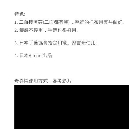
特色:
1. 二面接著芯(二面都有膠)，輕鬆的把布用熨斗黏好。
2. 膠感不厚重，手縫也很好用。
3. 日本手藝協會指定用襯。證書班使用。
4. 日本Vilene 出品
奇異襯使用方式，參考影片