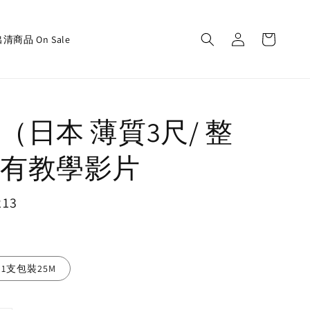
清商品 On Sale
（日本 薄質3尺/ 整
有教學影片
213
1支包裝25M