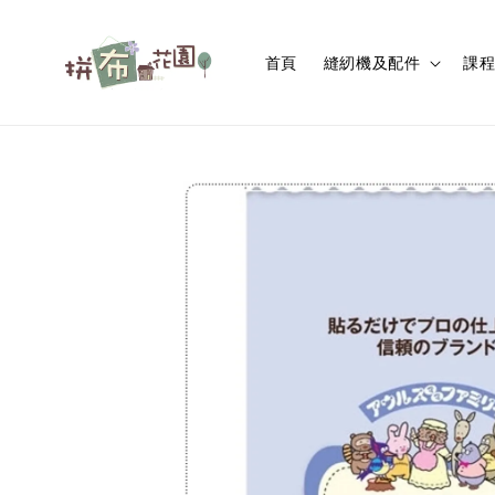
首頁
縫紉機及配件
課