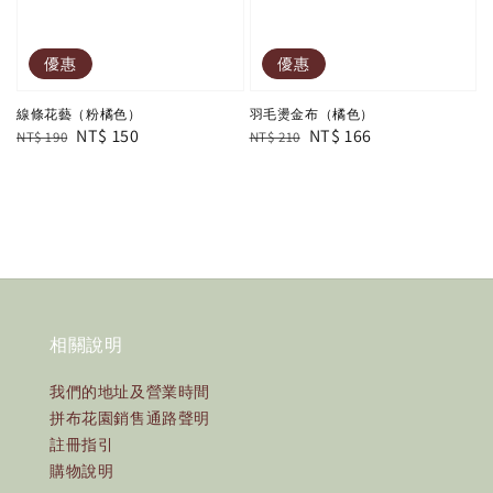
優惠
優惠
線條花藝（粉橘色）
羽毛燙金布（橘色）
Regular
Sale
NT$ 150
Regular
Sale
NT$ 166
NT$ 190
NT$ 210
price
price
price
price
相關說明
我們的地址及營業時間
拼布花園銷售通路聲明
註冊指引
購物說明