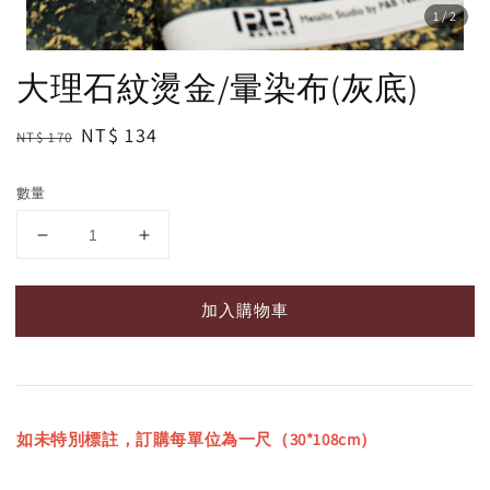
1
/2
大理石紋燙金/暈染布(灰底)
Regular
Sale
NT$ 134
NT$ 170
price
price
數量
加入購物車
如未特別標註，訂購每單位為一尺（30*108cm）