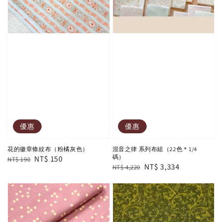
優惠
優惠
花的徽章條紋布（粉橘灰色）
混音之律 系列布組（22色＊1/4
碼）
Regular
Sale
NT$ 150
NT$ 190
Regular
Sale
NT$ 3,334
NT$ 4,220
price
price
price
price