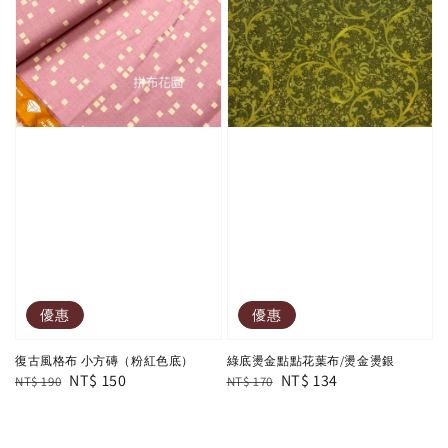
優惠
優惠
復古風格布 小方磚（粉紅色底）
綠底燙金點點花葉布/燙金燙銀
Regular
Sale
NT$ 150
Regular
Sale
NT$ 134
NT$ 190
NT$ 170
price
price
price
price