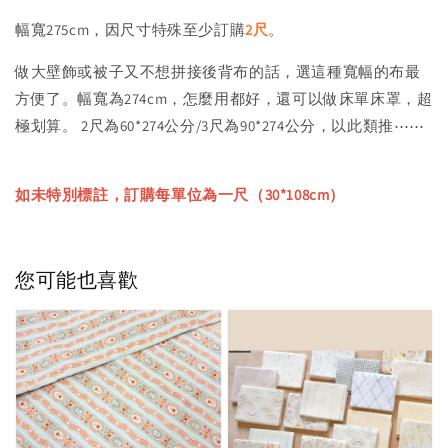
幅寬275cm，因尺寸特殊至少訂購
2尺
。
做大壁飾或被子又不想拼接後背布的話，選這種寬幅的布最
方便了。幅寬為274cm，怎麼用都好，還可以做床單床罩，超
極划算。 2尺為60*274公分/3尺為90*274公分，以此類推⋯⋯
如未特別標註，訂購每單位為一尺（30*108cm）
您可能也喜歡