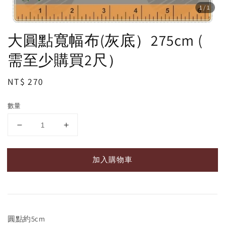
1
/1
大圓點寬幅布(灰底）275cm (
需至少購買2尺）
Regular
NT$ 270
price
數量
加入購物車
圓點約5cm