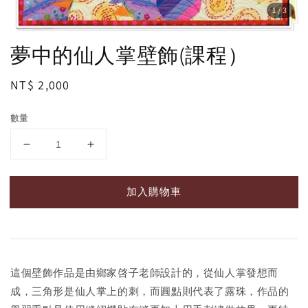
1
/3
夢中的仙人掌壁飾(課程）
Regular
NT$ 2,000
price
數量
加入購物車
這個壁飾作品是由鄉家啓子老師設計的，從仙人掌發想而
成，三角形是仙人掌上的刺，而圓點則代表了露珠，作品的