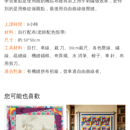
學習重點是使用縫紉機貼布縫再加上用手刺繡做效果，更特
別的是用條紋做圓點，最後用自由曲線做壓縫。
上課時間：
8小時
材料：
自行配布(老師配色指導)
尺寸：
約 50*50cm
工具材料：
目打、車線、裁 刀、30cm裁尺、各色壓線、繡
線、疏縫線、機縫鋪棉、奇異襯、水 消筆、梭子、車 針、布
用剪刀。
適合對象：
有機縫拼布初級，曾車過自由曲線者。
您可能也喜歡