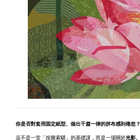
你是否對套用固定紙型、做出千篇一律的拼布感到倦怠
這不是一堂「按圖索驥」的基礎課，而是一場關於
光影