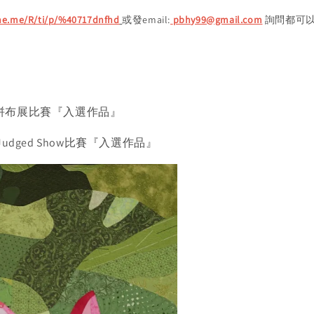
ine.me/R/ti/p/%40717dnfhd
或發email:
pbhy99@gmail.com
詢問都可
Rapids 拼布展比賽『入選作品』
 拼布展 Judged Show比賽『入選作品』