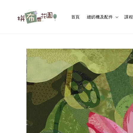
首頁
縫紉機及配件
課