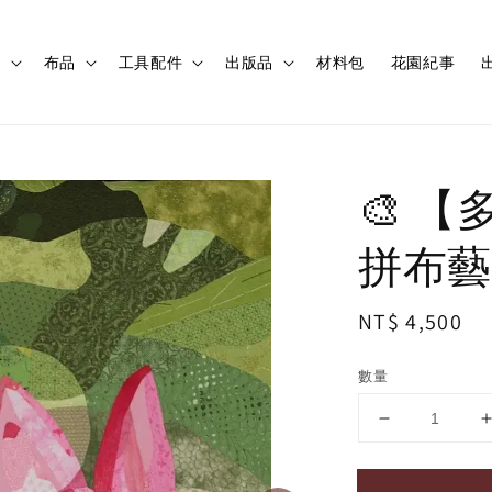
程
布品
工具配件
出版品
材料包
花園紀事
出
🎨 
拼布藝
Regular
NT$ 4,500
price
數量