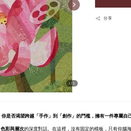
分享
1
/3
？
你是否渴望跨越「手作」到「創作」的門檻，擁有一件專屬自
、色彩與層次
的深度對話。在這裡，沒有固定的模板，只有你腦