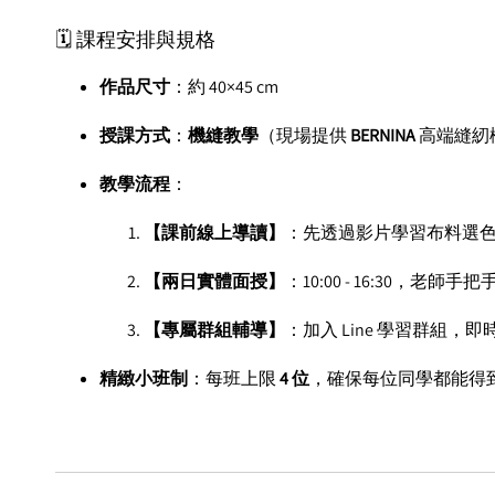
🗓️ 課程安排與規格
作品尺寸
：約
40×45 cm
授課方式
：
機縫教學
（現場提供
BERNINA
高端縫紉
教學流程
：
【課前線上導讀】
：先透過影片學習布料選
【兩日實體面授】
：10:00 - 16:30，
【專屬群組輔導】
：加入 Line 學習群組
精緻小班制
：每班上限
4 位
，確保每位同學都能得