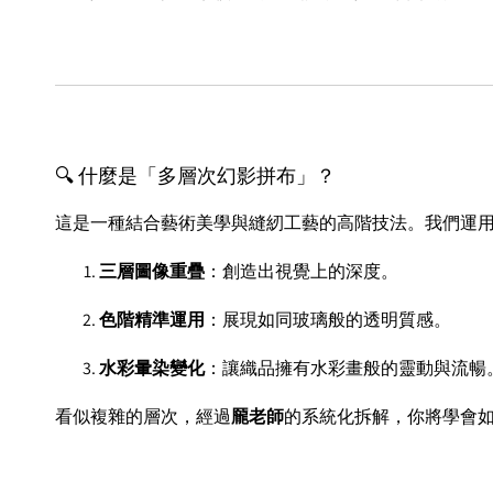
🔍 什麼是「多層次幻影拼布」？
這是一種結合藝術美學與縫紉工藝的高階技法。我們運
三層圖像重疊
：創造出視覺上的深度。
色階精準運用
：展現如同玻璃般的透明質感。
水彩暈染變化
：讓織品擁有水彩畫般的靈動與流暢
看似複雜的層次，經過
龎老師
的系統化拆解，你將學會