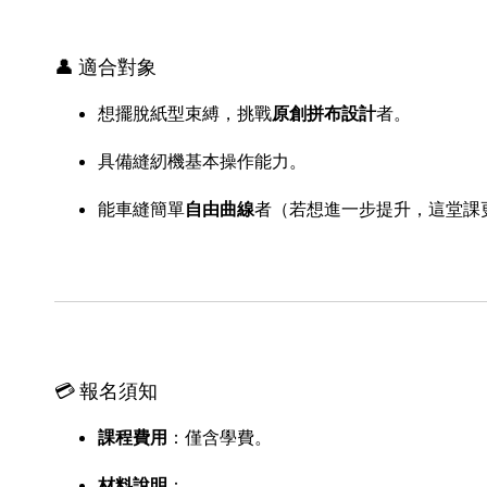
👤 適合對象
想擺脫紙型束縛，挑戰
原創拼布設計
者。
具備縫紉機基本操作能力。
能車縫簡單
自由曲線
者（若想進一步提升，這堂課
💳 報名須知
課程費用
：僅含學費。
材料說明
：