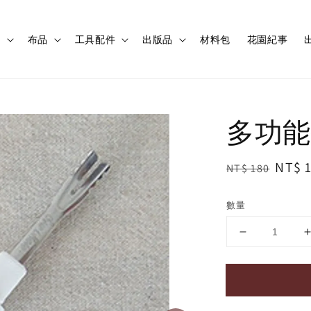
程
布品
工具配件
出版品
材料包
花園紀事
出
多功能
Regular
Sale
NT$ 
NT$ 180
price
price
數量