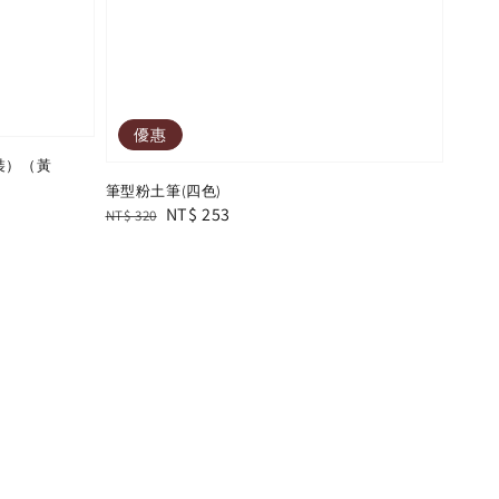
優惠
裝）（黃
筆型粉土筆(四色)
Regular
Sale
NT$ 253
NT$ 320
price
price