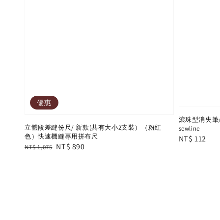
優惠
滾珠型消失筆/
立體段差縫份尺/ 新款(共有大小2支裝）（粉紅
sewline
色）快速機縫專用拼布尺
Regular
NT$ 112
Regular
Sale
NT$ 890
NT$ 1,075
price
price
price