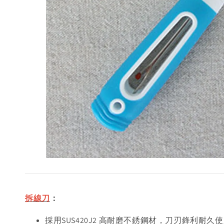
拆線刀
：
採用SUS420J2 高耐磨不銹鋼材，刀刃鋒利耐久使