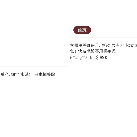
優惠
立體段差縫份尺/ 新款(共有大小2支
色）快速機縫專用拼布尺
Regular
Sale
NT$ 890
NT$ 1,075
price
price
藍色/細字(水消)｜日本蝴蝶牌