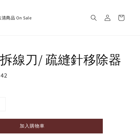
清商品 On Sale
拆線刀/ 疏縫針移除器
142
加入購物車