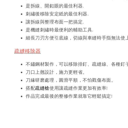
是拆線、開釦眼的最佳利器.
刺繡後移除安定紙的最佳利器.
讓拆線與整理布面一把搞定.
是機縫刺繡時最便利的輔助工具.
細長刀刃方便引底線，切線與車縫時手指無法使
疏縫移除器
不鏽鋼材製作，可以移除排釘、疏縫線、各種釘
刀口上翹設計，施力更輕省。
刀緣研磨處理，圓滑平順，不怕戳傷布面。
搭配
疏縫槍
使用讓疏縫作業更加有效率!
作品完成最後的整修作業就靠它輕鬆搞定!