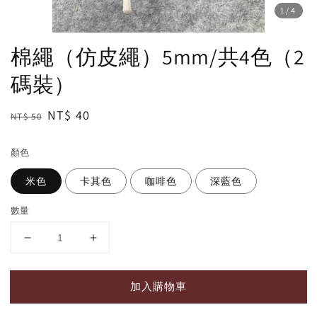
1
/4
棉繩（仿皮繩）5mm/共4色（2
碼裝）
Regular
Sale
NT$ 40
NT$ 50
price
price
顏色
米色
卡其色
咖啡色
深藍色
數量
加入購物車