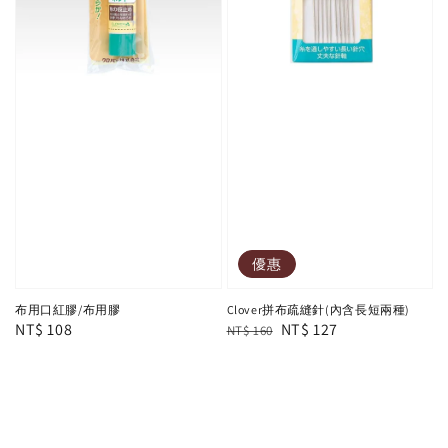
優惠
布用口紅膠/布用膠
Clover拼布疏縫針(內含長短兩種)
Regular
NT$ 108
Regular
Sale
NT$ 127
NT$ 160
price
price
price