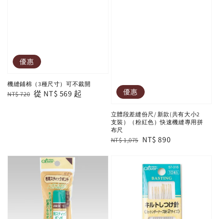
優惠
機縫鋪棉（3種尺寸）可不裁開
優惠
Regular
Sale
從
NT$ 569
起
NT$ 720
price
price
立體段差縫份尺/ 新款(共有大小2
支裝）（粉紅色）快速機縫專用拼
布尺
Regular
Sale
NT$ 890
NT$ 1,075
price
price