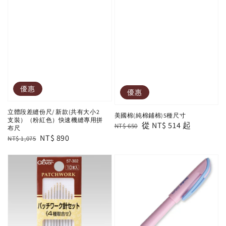
優惠
優惠
立體段差縫份尺/ 新款(共有大小2
美國棉(純棉鋪棉)5種尺寸
支裝）（粉紅色）快速機縫專用拼
Regular
Sale
從
NT$ 514
起
NT$ 650
布尺
price
price
Regular
Sale
NT$ 890
NT$ 1,075
price
price