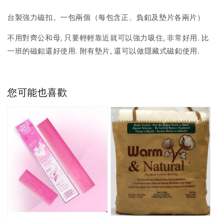
台製強力磁扣。一包兩個（每包含正、負釦及墊片各兩片）
不用對齊公和母, 只要輕輕靠近就可以強力吸住, 非常好用. 比
一班的磁釦還好使用. 附有墊片, 還可以做隱藏式磁釦使用.
您可能也喜歡