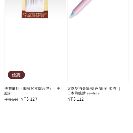
優惠
拼布縫針（四種尺寸綜合包）｜手
滾珠型消失筆/藍色/細字(水消)｜
縫針
日本蝴蝶牌 sewline
Regular
Sale
NT$ 127
Regular
NT$ 112
NT$ 160
price
price
price