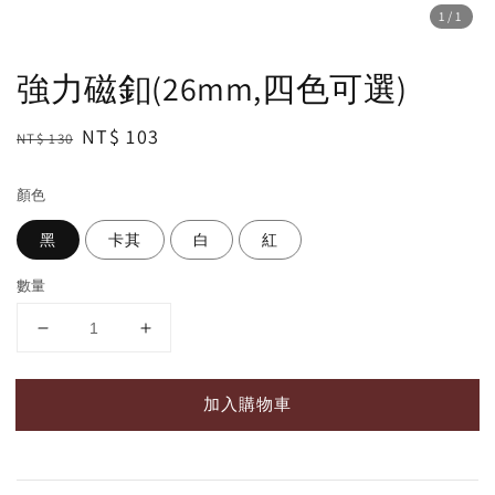
1
/1
強力磁釦(26mm,四色可選)
Regular
Sale
NT$ 103
NT$ 130
price
price
顏色
黑
卡其
白
紅
數量
加入購物車