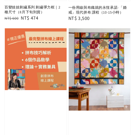
百變娃娃刺繡系列 刺繡彈力框｜2
一份用線與布織就的永恆承諾-「婚
種尺寸（8月下旬到貨）
戒」現代拼布 課程（10-15小時）
Regular
Sale
NT$ 474
Regular
NT$ 3,500
NT$ 600
price
price
price