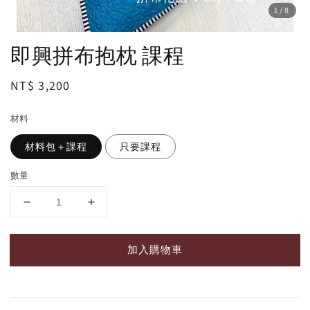
1
/8
即興拼布抱枕 課程
Regular
NT$ 3,200
price
材料
材料包＋課程
只要課程
數量
加入購物車