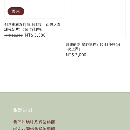
優惠
創意拼布系列 線上課程 （由淺入深
課程影片）6個作品解析
Regular
Sale
NT$ 3,380
NT$ 12,000
price
price
綺麗的夢(壁飾課程）10-12小時(分
3次上課）
Regular
NT$ 3,000
price
相關說明
我們的地址及營業時間
拼布花園銷售通路聲明