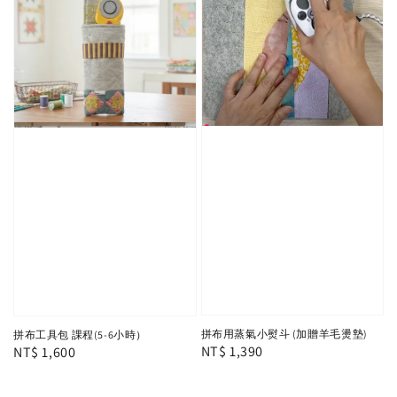
拼布用蒸氣小熨斗 (加贈羊毛燙墊)
拼布工具包 課程(5-6小時）
Regular
NT$ 1,390
Regular
NT$ 1,600
price
price