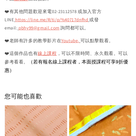
❤️有其他問題歡迎來電02-23112578 或加入官方
LINE
https://line.me/R/ti/p/%40717dnfhd
或發
email:
pbhy99@gmail.com
詢問都可以。
❤️老師有許多的教學影片在
Youtube,
可以點擊觀看。
❤️這個作品也有
線上課程
，可以不限時間、永久觀看。可以
（若有報名線上課程者，本面授課程可享9折優
參考看看。
惠）
您可能也喜歡