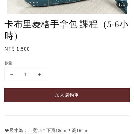
1
/1
卡布里菱格手拿包 課程（5-6小
時）
Regular
NT$ 1,500
price
數量
加入購物車
❤️尺寸為：上寬15＊下寬18cm ＊高16cm