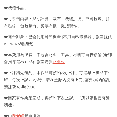
❤️機縫作品。
❤️可學習內容：尺寸計算、裁布、機縫拼接、車縫拉鍊、拼
布壓線、包包接合、燙厚布襯、提把製作。
❤️適合對象：已會使用縫紉機者 (不用自己帶機器，教室提供
BERNINA縫紉機)
❤️本費用為學費，不包含材料、工具。材料可自行預備 (老師
會指導選布）或在教室購買
材料包
❤️上課請先預約。本作品可預約2次上課。可選早上班或下午
班，每次上課2-3小時。若在堂數內沒有上完, 需要加課的話,
續課費3小時$500
.
❤️回家有作業須完成，再預約下次上課。（所以家裡要有縫
紉機）
❤️由
龎老師
親自授課。