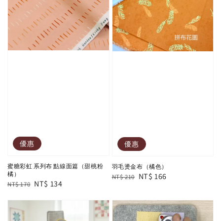
優惠
優惠
蜜糖彩虹 系列布 點線面篇（甜桃粉
羽毛燙金布（橘色）
橘）
Regular
Sale
NT$ 166
NT$ 210
Regular
Sale
NT$ 134
NT$ 170
price
price
price
price