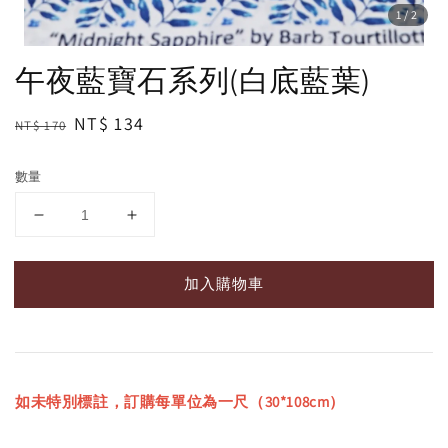
1
/2
午夜藍寶石系列(白底藍葉)
Regular
Sale
NT$ 134
NT$ 170
price
price
數量
加入購物車
如未特別標註，訂購每單位為一尺（30*108cm）