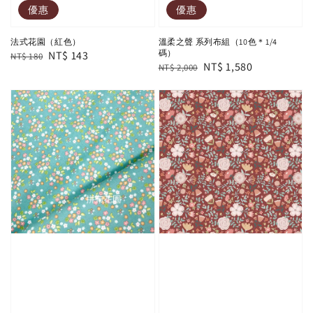
優惠
優惠
法式花園（紅色）
溫柔之聲 系列布組（10色＊1/4
碼）
Regular
Sale
NT$ 143
NT$ 180
Regular
Sale
NT$ 1,580
NT$ 2,000
price
price
price
price