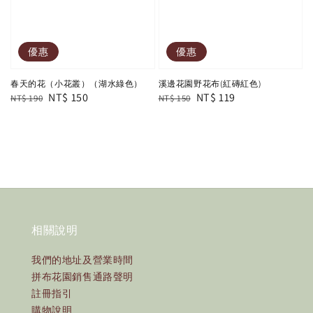
優惠
優惠
春天的花（小花叢）（湖水綠色）
溪邊花園野花布(紅磚紅色)
Regular
Sale
NT$ 150
Regular
Sale
NT$ 119
NT$ 190
NT$ 150
price
price
price
price
相關說明
我們的地址及營業時間
拼布花園銷售通路聲明
註冊指引
購物說明