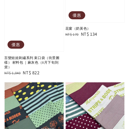
優惠
花窗（奶黃色）
Regular
Sale
NT$ 134
NT$ 170
price
price
優惠
百變娃娃刺繡系列 束口袋（街景圖
樣） 材料包 ｜麻灰色（8月下旬到
貨）
Regular
Sale
NT$ 822
NT$ 1,040
price
price