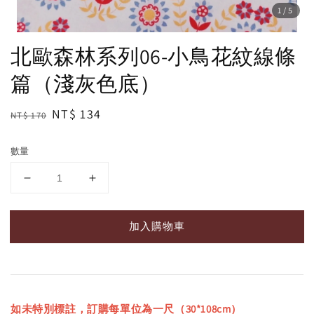
1
/5
北歐森林系列06-小鳥花紋線條
篇（淺灰色底）
Regular
Sale
NT$ 134
NT$ 170
price
price
數量
加入購物車
如未特別標註，訂購每單位為一尺（30*108cm）