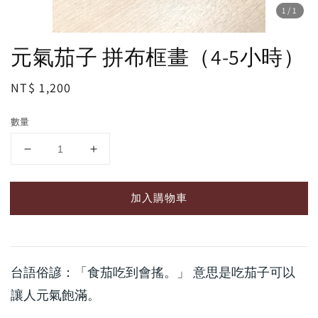
1
/1
元氣茄子 拼布框畫（4-5小時）
Regular
NT$ 1,200
price
數量
加入購物車
台語俗諺：「食茄吃到會搖。」 意思是吃茄子可以
讓人元氣飽滿。