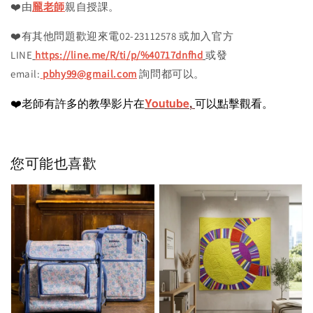
❤️由
龎老師
親自授課。
❤️有其他問題歡迎來電02-23112578 或加入官方
LINE
https://line.me/R/ti/p/%40717dnfhd
或發
email:
pbhy99@gmail.com
詢問都可以。
❤️老師有許多的教學影片在
Youtube
,
可以點擊觀看。
您可能也喜歡