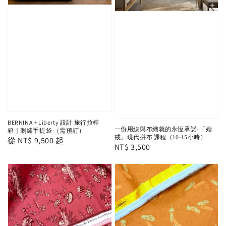
BERNINA + Liberty 設計 旅行拉桿
一份用線與布織就的永恆承諾-「婚
箱｜刺繡手提袋 （需預訂）
戒」現代拼布 課程（10-15小時）
Regular
從
NT$ 9,500
起
Regular
NT$ 3,500
price
price