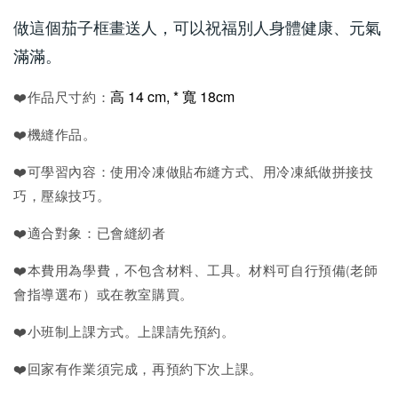
做這個茄子框畫送人，可以祝福別人身體健康、元氣
滿滿。
高 14 cm, * 寬 18cm
❤️作品尺寸約：
❤️機縫作品。
❤️可學習內容：使用冷凍做貼布縫方式、用冷凍紙做拼接技
巧，壓線技巧。
❤️適合對象：已會縫紉者
❤️本費用為學費，不包含材料、工具。材料可自行預備(老師
會指導選布）或在教室購買。
❤️小班制上課方式。上課請先預約。
❤️回家有作業須完成，再預約下次上課。