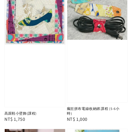
瘋狂拼布電線收納綁 課程 (5-6小
時）
高跟鞋小壁飾(課程)
Regular
NT$ 1,000
Regular
NT$ 1,750
price
price