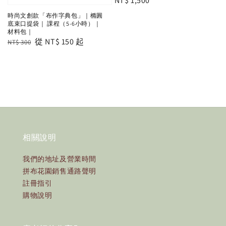
Regular
NT$ 1,500
price
時尚文創款「布作字典包」｜橢圓
底束口提袋｜ 課程（5-6小時）｜
材料包｜
Regular
Sale
從
NT$ 150
起
NT$ 300
price
price
相關說明
我們的地址及營業時間
拼布花園銷售通路聲明
註冊指引
購物說明