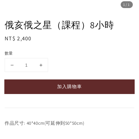
1
/1
俄亥俄之星（課程）8小時
Regular
NT$ 2,400
price
數量
加入購物車
作品尺寸: 40*40cm(可延伸到50*50cm)