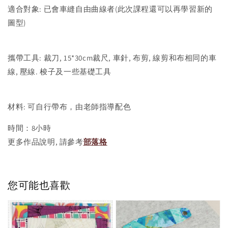
適合對象: 已會車縫自由曲線者(此次課程還可以再學習新的
圖型)
攜帶工具: 裁刀, 15*30cm裁尺, 車針, 布剪, 線剪和布相同的車
線, 壓線. 梭子及一些基礎工具
材料: 可自行帶布，由老師指導配色
時間：8小時
更多作品說明, 請參考
部落格
您可能也喜歡