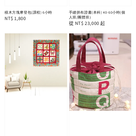
積木方塊摩登包(課程) 6小時
手縫拼布證書(本科) 40-60小時(個
人班/團體班）
Regular
NT$ 1,800
Regular
從
NT$ 23,000
起
price
price