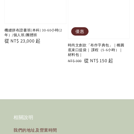
機縫拼布證書班(本科) 30-60小時(2
優惠
年）/個人班/團體班
Regular
從
NT$ 23,000
起
時尚文創款「布作字典包」｜橢圓
price
底束口提袋｜ 課程（5-6小時）｜
材料包｜
Regular
Sale
從
NT$ 150
起
NT$ 300
price
price
相關說明
我們的地址及營業時間