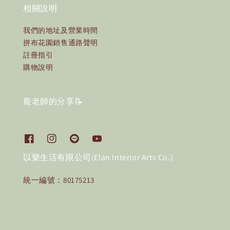
相關說明
我們的地址及營業時間
拼布花園銷售通路聲明
註冊指引
購物說明
龐老師的分享📝
以樂生活有限公司(Elan Interior Arts Co.)
統一編號：80175213