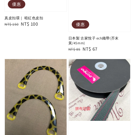
優惠
真皮扣環｜ 暗紅色皮扣
Regular
Sale
NT$ 100
優惠
NT$ 150
price
price
日本製 古家悅子 ech織帶(芥末
黃/45mm)
Regular
Sale
NT$ 67
NT$ 85
price
price