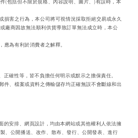
件(包括但不限於規格、內容說明、圖片、)有誤時，本
擾或損害之行為，本公司將可視情況採取拒絕交易或永久
、或廠商因故無法順利供貨導致訂單無法成立時，本公
時，應為有利於消費者之解釋。
性、正確性等，皆不負擔任何明示或默示之擔保責任。
證郵件、檔案或資料之傳輸儲存均正確無誤不會斷線和出
畫面的安排、網頁設計，均由本網站或其他權利人依法擁
重製、公開播送、改作、散布、發行、公開發表、進行