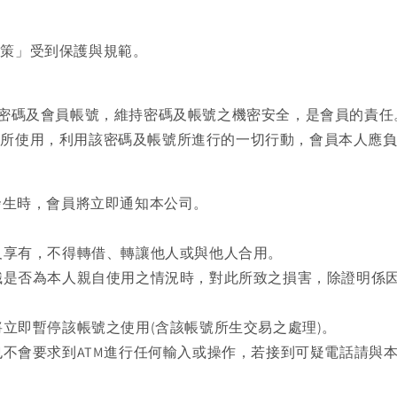
政策」受到保護與規範。
之密碼及會員帳號，維持密碼及帳號之機密安全，是會員的責
人所使用，利用該密碼及帳號所進行的一切行動，會員本人應
發生時，會員將立即通知本公司。
用及享有，不得轉借、轉讓他人或與他人合用。
辯識是否為本人親自使用之情況時，對此所致之損害，除證明係
將立即暫停該帳號之使用(含該帳號所生交易之處理)。
也不會要求到ATM進行任何輸入或操作，若接到可疑電話請與本