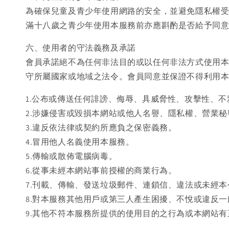
為確保兒童及青少年使用網路的安全，並避免隱私權受
滿十八歲之青少年使用本服務前亦應斟酌是否給予同
六、使用者的守法義務及承諾
會員承諾絕不為任何非法目的或以任何非法方式使用
守所屬國家或地域之法令。會員同意並保證不得利用
1.公布或傳送任何誹謗、侮辱、具威脅性、攻擊性、
2.涉嫌侵害或毀損本網站或他人名譽、隱私權、營業
3.違反依法律或契約所應負之保密義務。
4.冒用他人名義使用本服務。
5.傳輸或散佈電腦病毒。
6.從事未經本網站事前授權的商業行為。
7.刊載、傳輸、發送垃圾郵件、連鎖信、違法或未經
8.對本服務其他用戶或第三人產生困擾、不悅或違反
9.其他不符本服務所提供的使用目的之行為或本網站