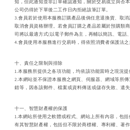
知，但此通知並非訂單確認通知，關於交易成立與否本
公司仍得於下單後二工作日內拒絕該筆訂單。
3.會員若於使用本服務訂購產品後倘任意退換貨、取
取消會員資格辦理。若會員訂購之產品若屬於預購類
司將以最適方式(以電子郵件為主，再輔以簡訊、電話
4.會員使用本服務進行交易時，得依照消費者保護法
十、責任之限制與排除
1.本服務所提供之各項功能，均依該功能當時之現況
2.本網站並不保證本服務之網頁、伺服器、網域等所
錯等，因各該郵件、檔案或資料傳送或儲存失敗、遺
十一、智慧財產權的保護
1.本網站所使用之軟體或程式、網站上所有內容，包
有其智慧財產權，包括但不限於商標權、專利權、著