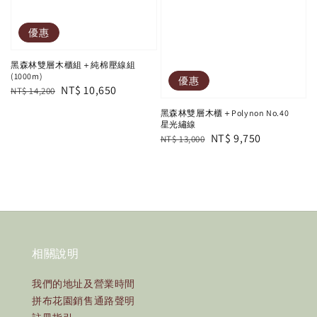
優惠
黑森林雙層木櫃組＋純棉壓線組
(1000m)
優惠
Regular
Sale
NT$ 10,650
NT$ 14,200
price
price
黑森林雙層木櫃＋Polynon No.40
星光繡線
Regular
Sale
NT$ 9,750
NT$ 13,000
price
price
相關說明
我們的地址及營業時間
拼布花園銷售通路聲明