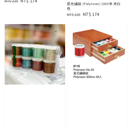
Regular
Sale
NT$ 174
NT$ 220
星光繡線 (Polyneon) 1000米 米白
price
price
色
Regular
Sale
NT$ 174
NT$ 220
price
price