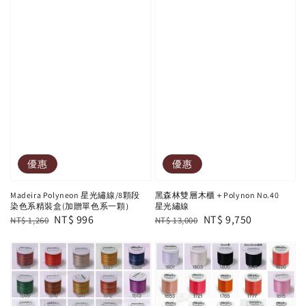
優惠
優惠
Madeira Polyneon 星光繡線/8顆段
黑森林雙層木櫃＋Polynon No.40
染色系精裝盒(加贈單色系一顆）
星光繡線
Regular
Sale
NT$ 996
Regular
Sale
NT$ 9,750
NT$ 1,260
NT$ 13,000
price
price
price
price