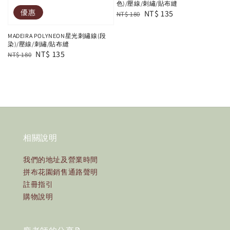
色)/壓線/刺繡/貼布縫
優惠
Regular
Sale
NT$ 135
NT$ 180
price
price
MADEIRA POLYNEON星光刺繡線(段
染)/壓線/刺繡/貼布縫
Regular
Sale
NT$ 135
NT$ 180
price
price
相關說明
我們的地址及營業時間
拼布花園銷售通路聲明
註冊指引
購物說明