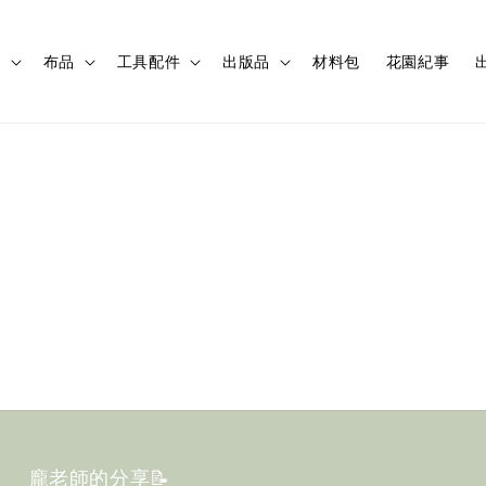
程
布品
工具配件
出版品
材料包
花園紀事
出
龐老師的分享📝