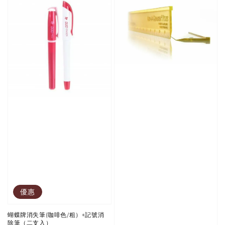
優惠
蝴蝶牌消失筆(咖啡色/粗）+記號消
除筆（二支入）