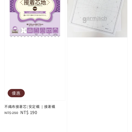
優惠
不織布接著芯| 安定襯 ｜接著襯
Regular
Sale
NT$ 190
NT$ 250
price
price