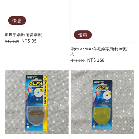
優惠
優惠
蝴蝶穿線器(附切線器)
Regular
Sale
NT$ 95
NT$ 120
price
price
車針(Madeira羊毛線專用針)18號/5
入
Regular
Sale
NT$ 158
NT$ 200
price
price