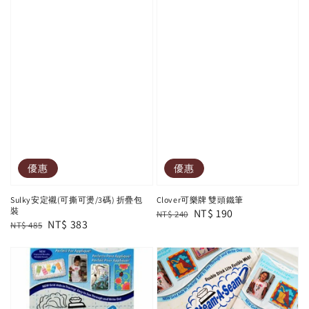
優惠
優惠
Sulky安定襯(可撕可燙/3碼) 折疊包
Clover可樂牌 雙頭鐵筆
裝
Regular
Sale
NT$ 190
NT$ 240
Regular
Sale
NT$ 383
NT$ 485
price
price
price
price