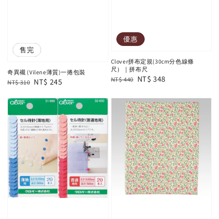
優惠
優惠
售完
Clover拼布定規(30cm分色線條
尺）｜拼布尺
奇異襯 (Vilene薄質)一捲包裝
Regular
Sale
NT$ 348
NT$ 440
Regular
Sale
NT$ 245
NT$ 310
price
price
price
price