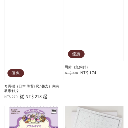
優惠
彎針（魚鈎針）
Regular
Sale
NT$ 174
優惠
NT$ 220
price
price
奇異襯（日本 薄質3尺/ 整支）內有
教學影片
Regular
Sale
從
NT$ 213
起
NT$ 270
price
price