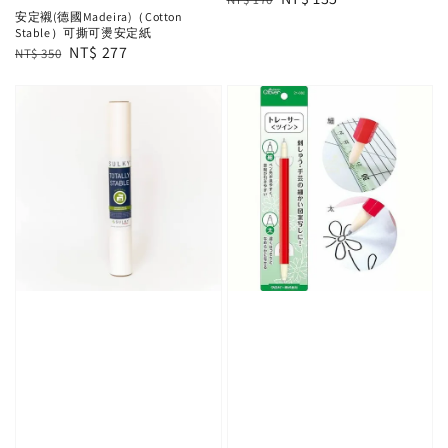
安定襯(德國Madeira)（Cotton
price
price
Stable）可撕可燙安定紙
Regular
Sale
NT$ 277
NT$ 350
price
price