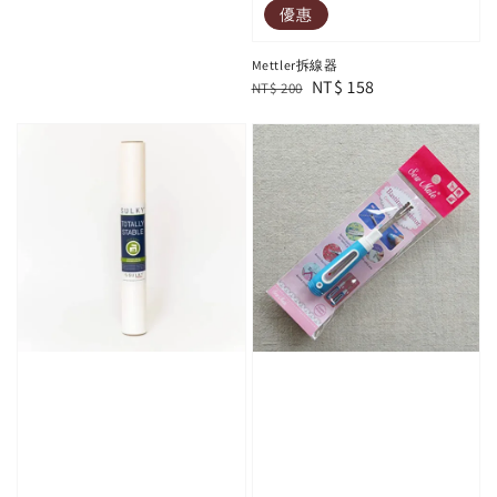
優惠
Mettler拆線器
Regular
Sale
NT$ 158
NT$ 200
price
price