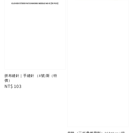
拼布縫針｜手縫針 （8號)斯（特
價）
Regular
NT$ 103
price