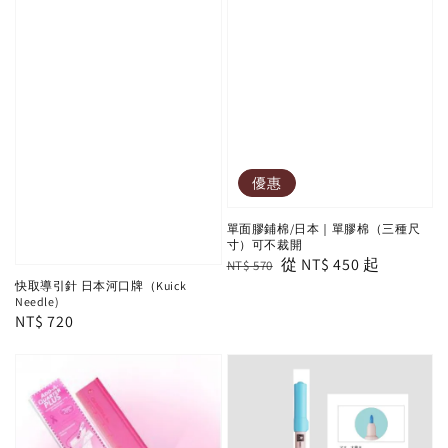
優惠
單面膠鋪棉/日本｜單膠棉（三種尺
寸）可不裁開
Regular
Sale
從
NT$ 450
起
NT$ 570
price
price
快取導引針 日本河口牌（Kuick
Needle)
Regular
NT$ 720
price