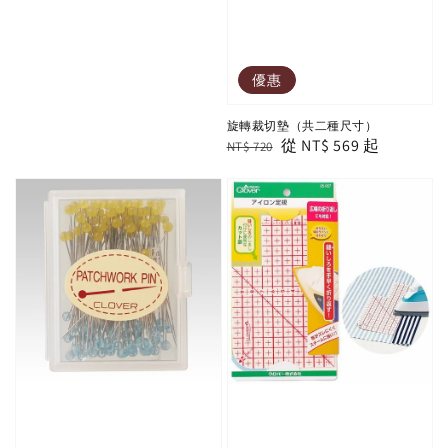
優惠
旋轉裁切墊（共二種尺寸）
Regular
Sale
從
NT$ 569
起
NT$ 720
price
price