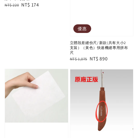
Regular
Sale
NT$ 174
NT$ 220
price
price
優惠
立體段差縫份尺/ 新款(共有大小2
支裝）（黃色）快速機縫專用拼布
尺
Regular
Sale
NT$ 890
NT$ 1,075
price
price