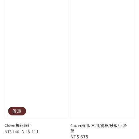
優惠
Clover梅花待針
Clover兩用/ 三用/燙板/砂板/止滑
墊
Regular
Sale
NT$ 111
NT$ 140
Regular
NT$ 675
price
price