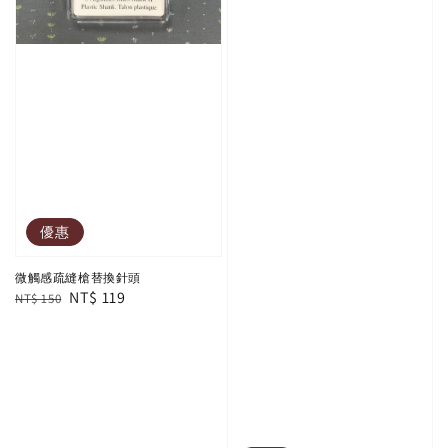
優惠
微觸感疏縫槍替換針頭
Regular
Sale
NT$ 119
NT$ 150
price
price