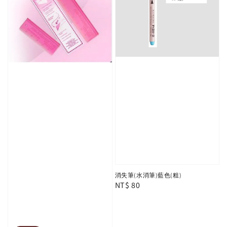
消失筆(水消筆)藍色(粗)
Regular
NT$ 80
price