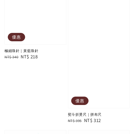
優惠
極細珠針｜黃藍珠針
Regular
Sale
NT$ 218
NT$ 340
price
price
優惠
熨斗折燙尺｜拼布尺
Regular
Sale
NT$ 312
NT$ 395
price
price