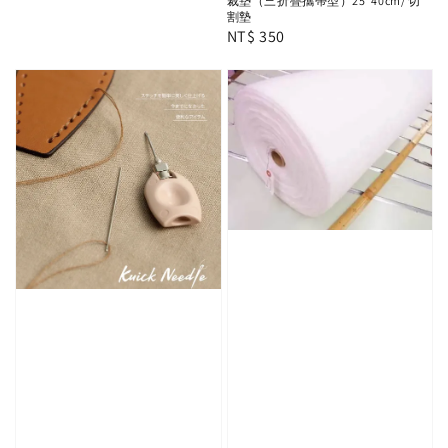
裁墊（三折疊攜帶型）25*40cm/ 切
割墊
Regular
NT$ 350
price