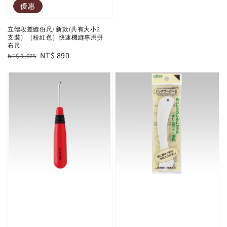
優惠
立體段差縫份尺/ 新款(共有大小2
支裝）（粉紅色）快速機縫專用拼
布尺
Regular
Sale
NT$ 890
NT$ 1,075
price
price