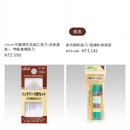
優惠
Clover可樂牌挖花細工剪刀(含保護
多功能拆線刀/ 疏縫針移除器
套）-彎曲翹嘴剪刀
Regular
Sale
NT$ 142
NT$ 180
Regular
NT$ 590
price
price
price