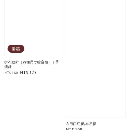
優惠
拼布縫針（四種尺寸綜合包）｜手
縫針
Regular
Sale
NT$ 127
NT$ 160
price
price
布用口紅膠/布用膠
Regular
NT$ 108