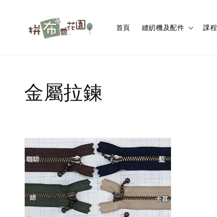
首頁
縫紉機及配件
課
金屬拉鍊