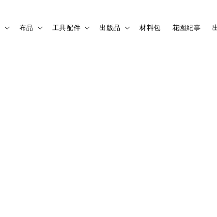
程
布品
工具配件
出版品
材料包
花園紀事
出