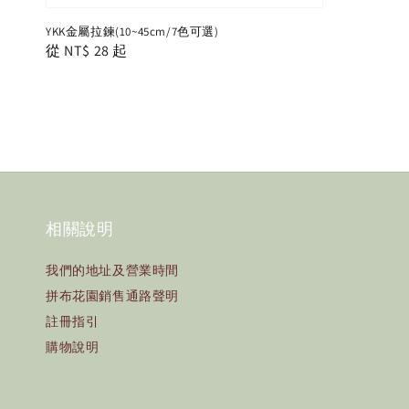
YKK金屬拉鍊(10~45cm/7色可選)
Regular
從
NT$ 28
起
price
相關說明
我們的地址及營業時間
拼布花園銷售通路聲明
註冊指引
購物說明