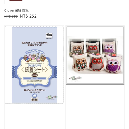
Clover滾輪骨筆
Regular
Sale
NT$ 252
NT$ 360
price
price