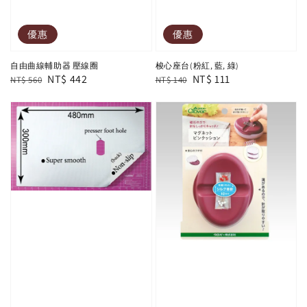
優惠
優惠
自由曲線輔助器 壓線圈
梭心座台(粉紅, 藍, 綠)
Regular
Sale
NT$ 442
Regular
Sale
NT$ 111
NT$ 560
NT$ 140
price
price
price
price