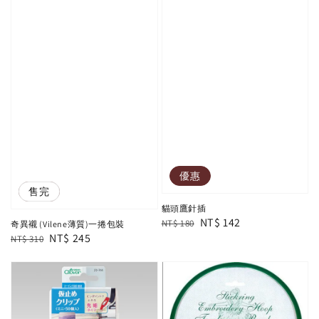
優惠
優惠
售完
貓頭鷹針插
Regular
Sale
NT$ 142
NT$ 180
奇異襯 (Vilene薄質)一捲包裝
Regular
Sale
NT$ 245
price
price
NT$ 310
price
price