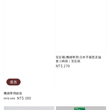
安定襯(機縫專用)日本手藝普及協
會 |2碼裝｜安定紙
Regular
NT$ 270
price
優惠
機縫專用線架
Regular
Sale
NT$ 190
NT$ 240
price
price