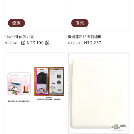
優惠
優惠
Clover迷你強力夾
機縫專用貼布刺繡框
Regular
Sale
從
NT$ 190
起
Regular
Sale
NT$ 237
NT$ 240
NT$ 300
price
price
price
price