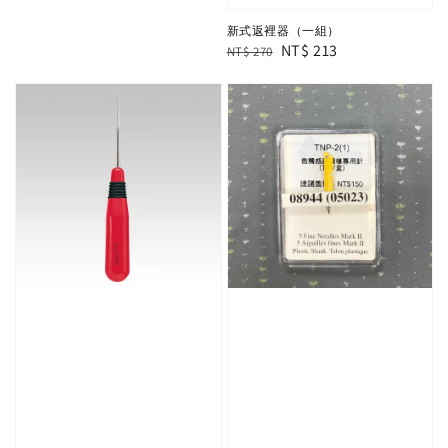
新式返裡器（一組）
Regular
Sale
NT$ 213
NT$ 270
price
price