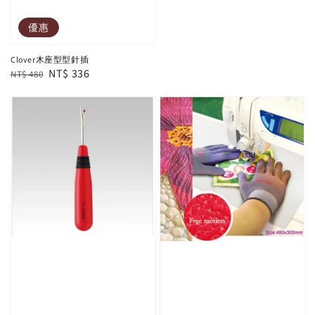
優惠
Clover木座型型針插
Regular
Sale
NT$ 336
NT$ 480
price
price