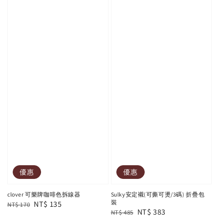
優惠
優惠
clover 可樂牌咖啡色拆線器
Sulky安定襯(可撕可燙/3碼) 折疊包
裝
Regular
Sale
NT$ 135
NT$ 170
Regular
Sale
NT$ 383
NT$ 485
price
price