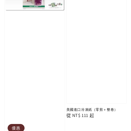
美國進口冷凍紙（零剪＋整卷）
Regular
從
NT$ 111
起
price
優惠