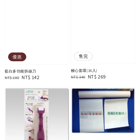
優惠
售完
優惠
梭心套環(36入)
藍白多功能拆線刀
Regular
Sale
NT$ 269
Regular
Sale
NT$ 142
NT$ 340
NT$ 180
price
price
price
price