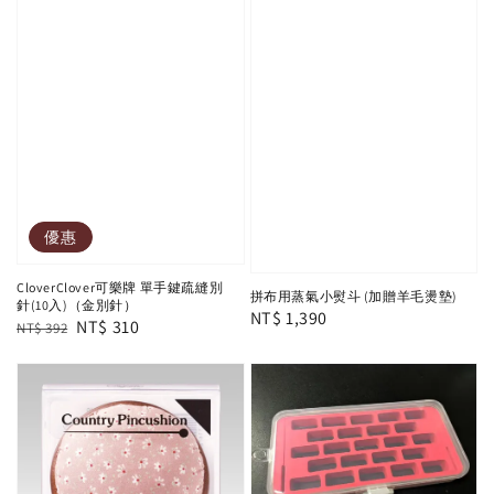
優惠
CloverClover可樂牌 單手鍵疏縫別
拼布用蒸氣小熨斗 (加贈羊毛燙墊)
針(10入)（金別針）
Regular
NT$ 1,390
Regular
Sale
NT$ 310
NT$ 392
price
price
price