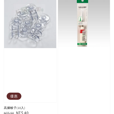
優惠
高腳梭子(10入)
Regular
Sale
NT$ 40
NT$ 50