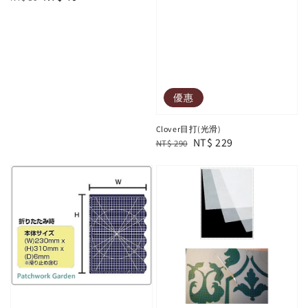
price
price
優惠
Clover目打(光滑)
Regular
Sale
NT$ 229
NT$ 290
price
price