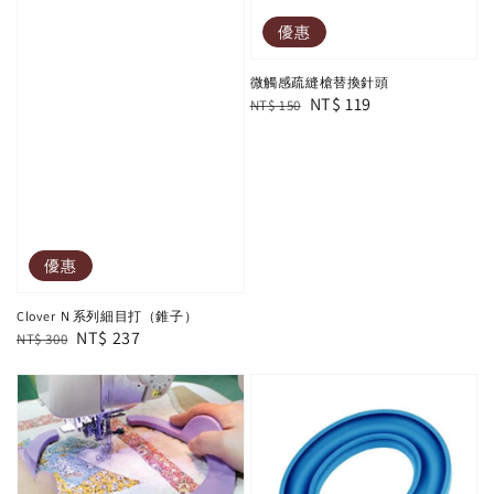
優惠
微觸感疏縫槍替換針頭
Regular
Sale
NT$ 119
NT$ 150
price
price
優惠
Clover Ｎ系列細目打（錐子）
Regular
Sale
NT$ 237
NT$ 300
price
price