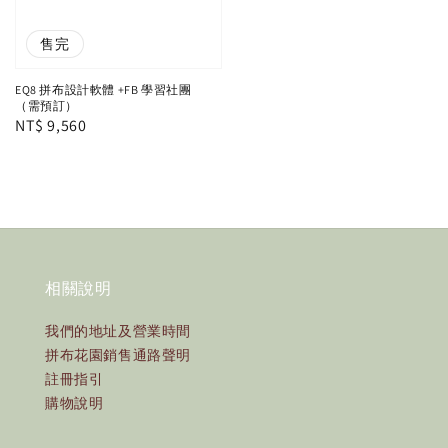
售完
EQ8 拼布設計軟體 +FB 學習社團
（需預訂）
Regular
NT$ 9,560
price
相關說明
我們的地址及營業時間
拼布花園銷售通路聲明
註冊指引
購物說明