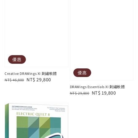
優惠
優惠
Creative DRAWings XI 刺繡軟體
Regular
Sale
NT$ 29,800
NT$ 46,800
price
price
DRAWings Essentials XI 刺繡軟體
Regular
Sale
NT$ 19,800
NT$ 29,800
price
price