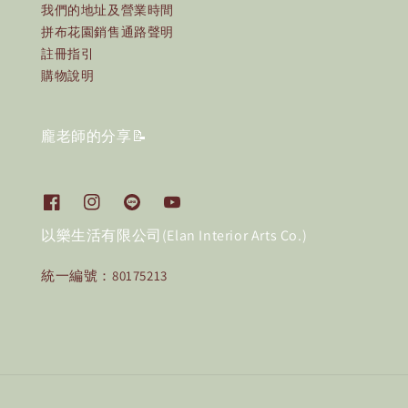
我們的地址及營業時間
拼布花園銷售通路聲明
註冊指引
購物說明
龐老師的分享📝
以樂生活有限公司(Elan Interior Arts Co.)
統一編號：80175213