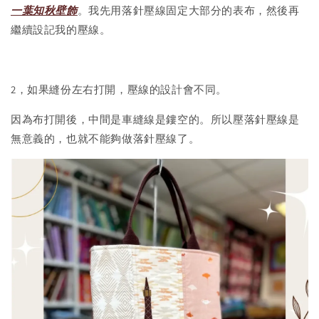
一葉知秋壁飾
。我先用落針壓線固定大部分的表布，然後再
繼續設記我的壓線。
2，如果縫份左右打開，壓線的設計會不同。
因為布打開後，中間是車縫線是鏤空的。所以壓落針壓線是
無意義的，也就不能夠做落針壓線了。