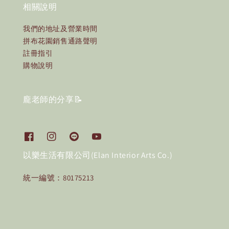
相關說明
我們的地址及營業時間
拼布花園銷售通路聲明
註冊指引
購物說明
龐老師的分享📝
以樂生活有限公司(Elan Interior Arts Co.)
統一編號：80175213