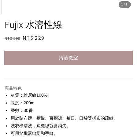
1
/3
Fujix 水溶性線
Regular
Sale
NT$ 229
NT$ 290
請洽教室
price
price
請洽教室
商品特色
材質：維尼綸100%
長度：200m
番數：80番
用於貼布縫、褶皺、百褶裙、袖口、口袋等拼布的疏縫。
洗衣機清洗，疏縫線就會消失。
可用於機器縫紉和手縫。