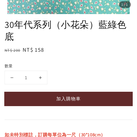
1
/1
30年代系列（小花朵）藍綠色
底
Regular
Sale
NT$ 158
NT$ 200
price
price
數量
加入購物車
如未特別標註，訂購每單位為一尺（30*108cm）