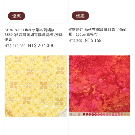
優惠
優惠
蜜糖彩虹 系列布 螺旋細紋篇（葡萄
BERNINA + Liberty 聯名刺繡款
紫）150cm寬幅布
B580 QE 高階刺繡電腦縫紉機 /預購
Regular
Sale
NT$ 158
優惠
NT$ 200
Regular
Sale
NT$ 207,000
NT$ 219,080
price
price
price
price