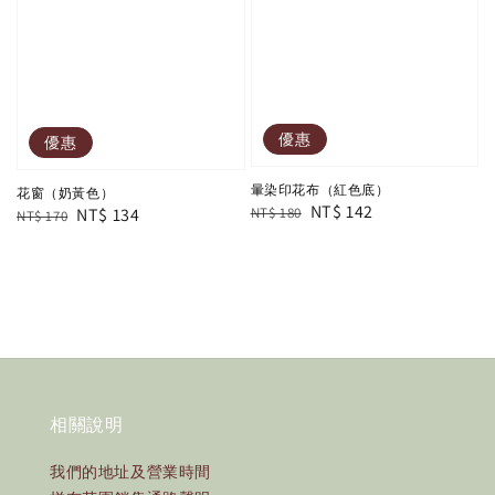
優惠
優惠
暈染印花布（紅色底）
花窗（奶黃色）
Regular
Sale
NT$ 142
Regular
Sale
NT$ 134
NT$ 180
NT$ 170
price
price
price
price
相關說明
我們的地址及營業時間