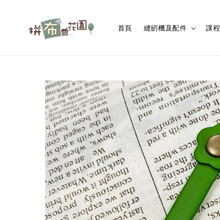
首頁
縫紉機及配件
課