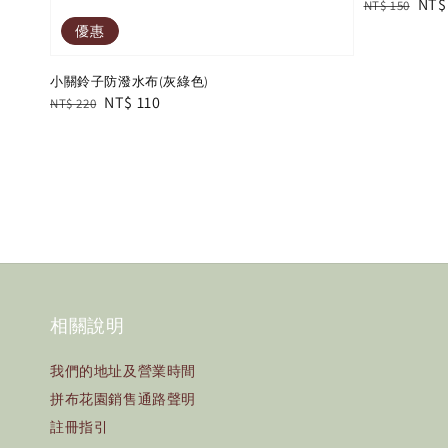
Regular
Sal
NT$
NT$ 150
price
pric
優惠
小關鈴子防潑水布(灰綠色)
Regular
Sale
NT$ 110
NT$ 220
price
price
相關說明
我們的地址及營業時間
拼布花園銷售通路聲明
註冊指引