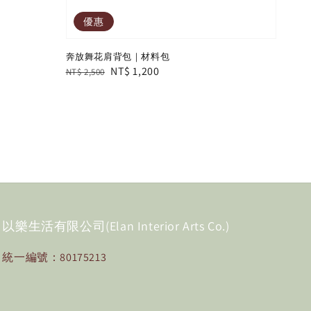
優惠
奔放舞花肩背包｜材料包
Regular
Sale
NT$ 1,200
NT$ 2,500
price
price
以樂生活有限公司(Elan Interior Arts Co.)
統一編號：80175213