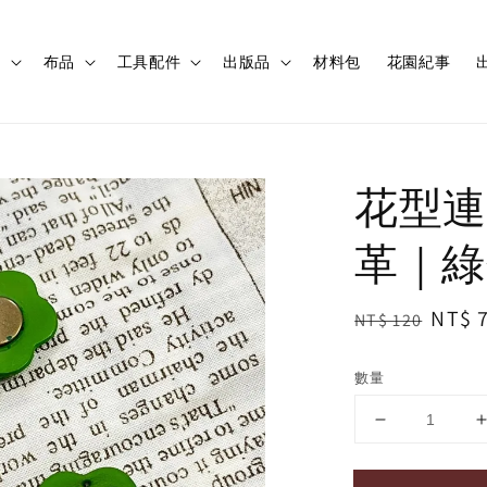
程
布品
工具配件
出版品
材料包
花園紀事
出
花型連
革｜綠
Regular
Sale
NT$ 
NT$ 120
price
price
數量