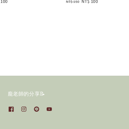
e
 100
Regular
Sale
NT$ 100
NT$ 150
e
price
price
龐老師的分享📝