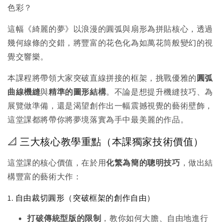
色彩？
這幅《綺麗的夢》以浪漫的圓弧與扇形為拼貼核心，透過
幾何線條的交錯，將豐富的花色化為如萬花筒般變幻的視
覺交響樂。
本課程將帶領大家突破直線拼接的框架，挑戰優雅的
圓弧
曲線機縫
與
精準的圖形結構
。不論是想提升機縫技巧、為
展覽做準備，還是渴望創作出一幅震撼視覺的藝術壁飾，
這堂課都將帶你將夢境落實為手中最美麗的作品。
📐 三大核心教學重點（本課獨家技術價值）
這堂課的核心價值，在於用
化繁為簡的聰明技巧
，做出結
構豐富的藝術大作：
1. 自由裁切圓形（突破框架的創作自由）
打破傳統型版的限制
，教你如何大膽、自由地進行