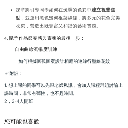
課堂將引導同學如何在斑斕的色彩中
建立視覺焦
點
，並運用黑色幾何框架線條，將多元的花色完美
收束，營造出既豐富又和諧的藝術質感。
4. 賦予作品節奏感與靈魂的最後一步：
          自由曲線流暢度訓練
          如何根據圓弧圖案設計相應的連線行壓線花紋
✅
附註：
1. 想上課的同學可以先跟老師私訊，會加入課程群組討論上
課時間，
非常有彈性，也不趕時間。
2，3-4人開班
您可能也喜歡