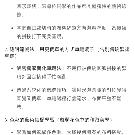
圓形裁切，讓每位同學的作品都具備獨特的藝術線
條。
掌握自由裁切時的布料絲道方向與精準度，為後續
的拼接打下完美基礎。
2. 聰明流暢法：用更簡單的方式車縫扇子（告別傳統繁複
車縫）
解密
獨家簡化車縫法
！不用再被傳統圓弧拼接的繁
瑣針固定搞得手忙腳亂。
透過系統化的機縫技巧，讓扇形與圓弧的對位變得
直覺又簡單，車縫過程行雲流水，布面平整不鬆
垮。
3. 色彩的藝術搭配學習（斑斕花色中的和諧美學）
學習如何駕馭多色調、大膽幾何圖案的布料搭配。