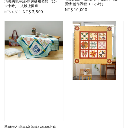
消失的地平線·即興拼布壁飾（10-
愛情 創作課程（30小時）
12小時）3人以上開班
Regular
NT$ 10,000
Regular
Sale
NT$ 3,800
NT$ 4,500
price
price
price
手縫拼布證書(高等科) 40-60小時