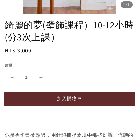
1
/1
綺麗的夢(壁飾課程）10-12小時
(分3次上課）
Regular
NT$ 3,000
price
數量
加入購物車
你是否也曾夢想過，用針線捕捉夢境中那些斑斕、流轉的