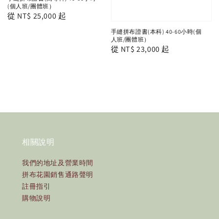
(個人班/團體班）
Regular
從
NT$ 25,000
起
price
手縫拼布證書(本科) 40-60小時(個
人班/團體班）
Regular
從
NT$ 23,000
起
price
相關說明
我們的地址及營業時間
拼布花園銷售通路聲明
註冊指引
購物說明