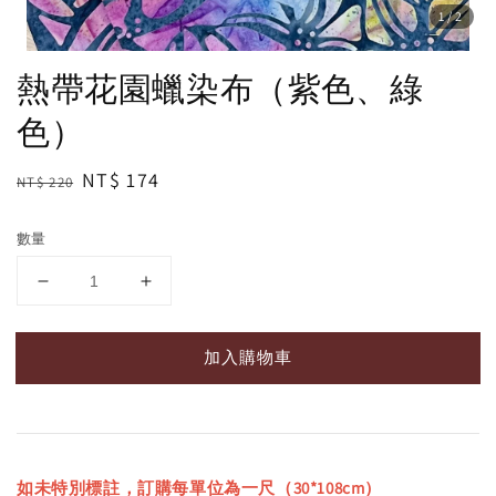
1
/2
熱帶花園蠟染布（紫色、綠
色）
Regular
Sale
NT$ 174
NT$ 220
price
price
數量
加入購物車
如未特別標註，訂購每單位為一尺（30*108cm）