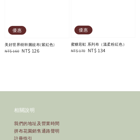
優惠
優惠
蜜糖彩虹 系列布（溫柔粉紅色）
美好世界樹幹圖紋布(紫紅色)
Regular
Sale
NT$ 134
Regular
Sale
NT$ 126
NT$ 170
NT$ 160
price
price
price
price
相關說明
我們的地址及營業時間
拼布花園銷售通路聲明
註冊指引