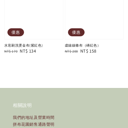
優惠
優惠
水彩刷洗燙金布(紫紅色)
虛線線條布（磚紅色）
Regular
Sale
NT$ 134
Regular
Sale
NT$ 158
NT$ 170
NT$ 200
price
price
price
price
相關說明
我們的地址及營業時間
拼布花園銷售通路聲明