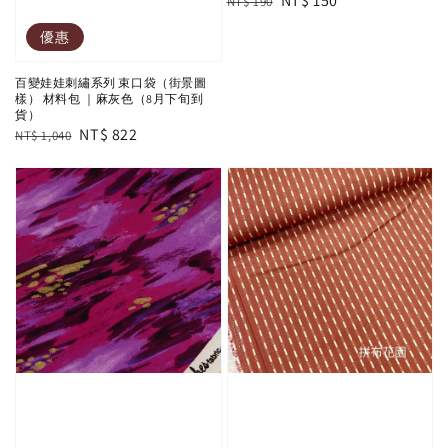
Regular
Sale
NT$ 150
NT$ 190
price
price
優惠
百變娃娃刺繡系列 束口袋（街景圖
樣） 材料包 ｜麻灰色（8月下旬到
貨）
Regular
Sale
NT$ 822
NT$ 1,040
price
price