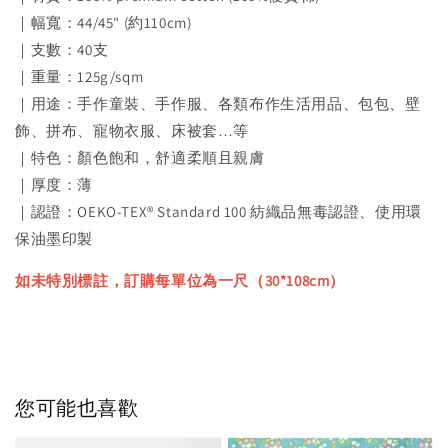
｜幅寬：44/45" (約110cm)
｜支數：40支
｜重量：125g/sqm
｜用途：手作童裝、手作服、各類布作生活用品、包包、壁
飾、拼布、寵物衣服、床被套…等
｜特色：顏色飽和，舒適柔順且親膚
｜厚度：薄
｜認證：OEKO-TEX® Standard 100 紡織品無毒認證、使用環
保油墨印製
如未特別標註，訂購每單位為一尺（30*108cm）
您可能也喜歡