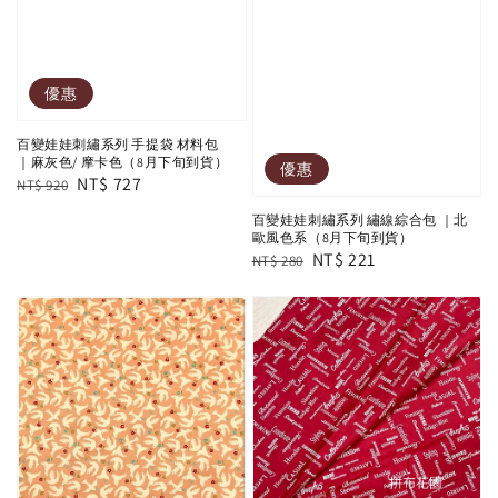
優惠
百變娃娃刺繡系列 手提袋 材料包
｜麻灰色/ 摩卡色（8月下旬到貨）
優惠
Regular
Sale
NT$ 727
NT$ 920
price
price
百變娃娃刺繡系列 繡線綜合包 ｜北
歐風色系（8月下旬到貨）
Regular
Sale
NT$ 221
NT$ 280
price
price