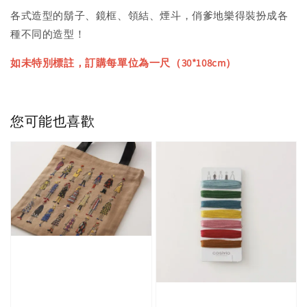
各式造型的鬍子、鏡框、領結、煙斗，俏爹地樂得裝扮成各
種不同的造型！
如未特別標註，訂購每單位為一尺（30*108cm）
您可能也喜歡