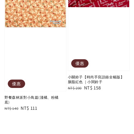
優惠
小關鈴子【時尚手寫語錄全幅版】
胭脂紅色 ｜小関鈴子
優惠
Regular
Sale
NT$ 158
NT$ 200
price
price
野餐森林派對小鳥篇(淺橘、粉橘
底)
Regular
Sale
NT$ 111
NT$ 140
price
price