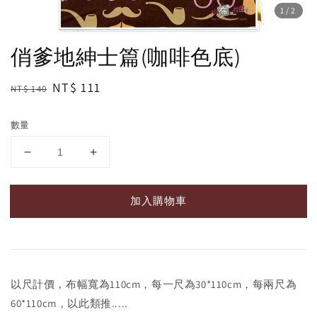
1
/2
俏爹地紳士篇(咖啡色底)
Regular
Sale
NT$ 111
NT$ 140
price
price
數量
加入購物車
以尺計價，布幅寬為110cm，每一尺為30*110cm，每兩尺為
60*110cm，以此類推.....