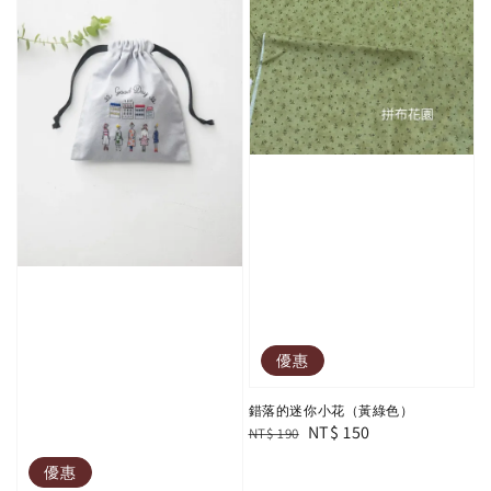
優惠
錯落的迷你小花（黃綠色）
Regular
Sale
NT$ 150
NT$ 190
price
price
優惠