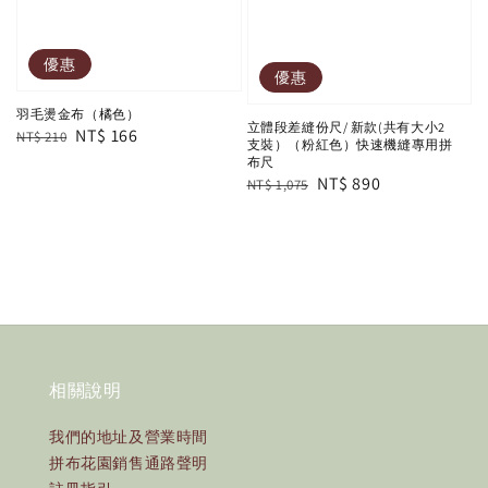
優惠
優惠
羽毛燙金布（橘色）
立體段差縫份尺/ 新款(共有大小2
Regular
Sale
NT$ 166
NT$ 210
支裝）（粉紅色）快速機縫專用拼
price
price
布尺
Regular
Sale
NT$ 890
NT$ 1,075
price
price
相關說明
我們的地址及營業時間
拼布花園銷售通路聲明