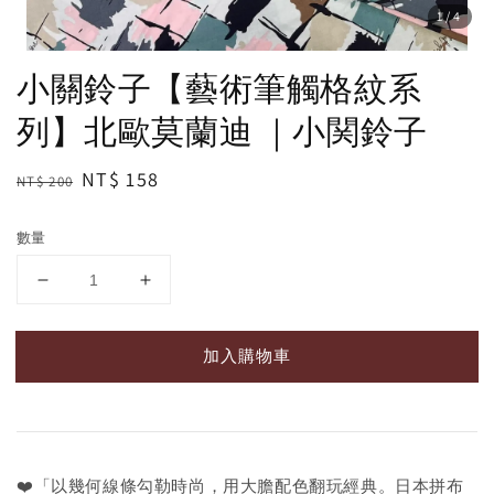
1
/4
小關鈴子【藝術筆觸格紋系
列】北歐莫蘭迪 ｜小関鈴子
Regular
Sale
NT$ 158
NT$ 200
price
price
數量
加入購物車
❤️「以幾何線條勾勒時尚，用大膽配色翻玩經典。日本拼布