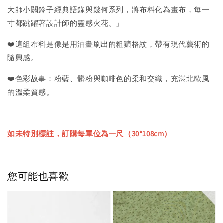
大師小關鈴子經典語錄與幾何系列，將布料化為畫布，每一
寸都跳躍著設計師的靈感火花。」
❤️這組布料是像是用油畫刷出的粗獷格紋，帶有現代藝術的
隨興感。
❤️色彩故事：粉藍、髒粉與咖啡色的柔和交織，充滿北歐風
的溫柔質感。
如未特別標註，訂購每單位為一尺（30*108cm）
您可能也喜歡