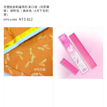
百變娃娃刺繡系列 束口袋（街景圖
樣） 材料包 ｜麻灰色（8月下旬到
貨）
Regular
Sale
NT$ 822
NT$ 1,040
price
price